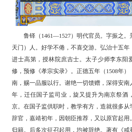
鲁铎（1461—1527）明代官员。字振之
天门）人。好学不倦，不喜交游。弘治十五年（
进士高第，授林院庶吉士。太子少师李东阳
修，预修《孝宗实录》。正德五年（1508年
南，赐一品服以行。谢绝一切馈赠，深得安南
年，迁任国子监司业，旋又提升为南京祭酒
京。在国子监供职时，教学有方，造就很多从
辞官，嘉靖初年，因朝臣推荐，又以原官起用
归籍。后多次征召起用，均被辞绝。著有《戒