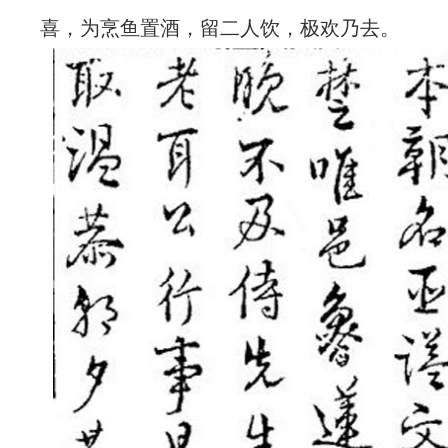
喜，为烹鱼置酒，留二人饮，极欢乃去。