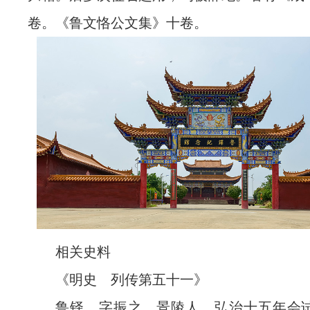
卷。《鲁文恪公文集》十卷。
相关史料
《明史 列传第五十一》
鲁铎，字振之，景陵人。弘治十五年会