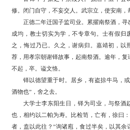
修。闭门自守，不妄交人。武宗立，使安南，
正德二年迁国子监司业。累擢南祭酒，寻
成均，教士切实为学，不专章句。士有假归
之，悔过乃已。久之，谢病归。嘉靖初，以
荐，用孝宗朝谢铎故事，起南祭酒。逾年，复
不起，卒。谥文恪。
铎以德望重于时。居乡，有盗掠牛马，或
酒物也”，舍之去。
大学士李东阳生日，铎为司业，与祭酒
也，相约以二帕为寿。比检笥，亡有，徐曰：
者，盍以此往？”询诸庖，食过半矣，以其余