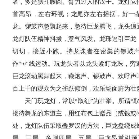
者，多是膀扎腰圆、臂力过人的汉子。龙灯队
首高昂，左右环视；龙尾亦左右摇摆，好一
龙。锣鼓声急聚起来，急待巨龙腾飞，龙头追
龙灯队伍精神抖擞，意气风发。龙珠逗引巨龙
切切，接近小跑。持龙珠者在密集的锣鼓
作“∞”线运动。玩龙头者以龙头紧盯龙珠，穷
巨龙滚动腾舞起来，鞭炮声、锣鼓声、欢呼声
百上千的观众为之雀跃倾倒，欢乐场面蔚为壮
天门玩龙灯，常以“取红”为壮举。所谓“取
接待舞龙的东道主，用红布包上赠品（或钱或
处，龙灯队伍采取叠罗汉的方法，巨龙盘绕成
层、三层，多则四层、五层，巨龙昂首引颈