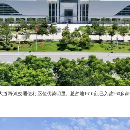
道两侧,交通便利,区位优势明显。总占地1610亩,已入驻260