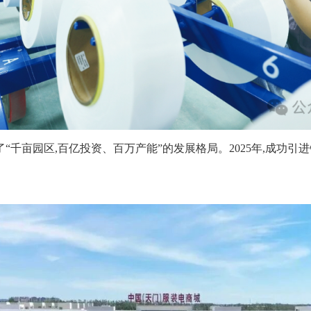
了“千亩园区,百亿投资、百万产能”的发展格局。2025年,成功