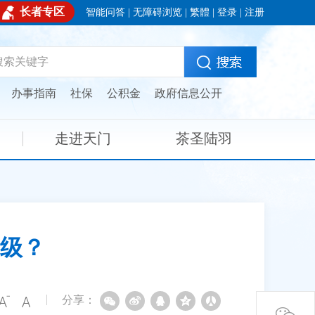
长者专区
智能问答
|
无障碍浏览
|
繁體
|
登录
|
注册
：
办事指南
社保
公积金
政府信息公开
走进天门
茶圣陆羽
级？
分享：