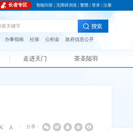
长者专区
智能问答
|
无障碍浏览
|
繁體
|
登录
|
注册
：
办事指南
社保
公积金
政府信息公开
走进天门
茶圣陆羽
分享：