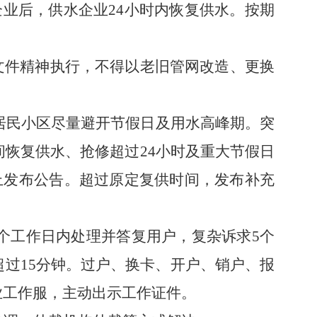
企业后，供水企业
24
小时内恢复供水。按期
价格文件精神执行，不得以老旧管网改
造、
更换
居民小区尽量避开节假日及用水高峰期。突
间恢复供水、抢修超过
24
小时及重大节假日
上发布公告。超过原定复供时间，发布补充
个工作日内处理并答复用户
，
复杂诉求
5
个
超过
15
分钟。过户、换卡、开户、销户、报
业工作服，主动出示工作证件。