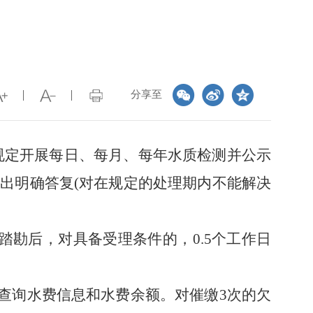
分享至
2),按照规定开展每日、每月、每年水质检测并公示
作出明确答复
(对在规定的处理期内不能解决
踏勘后，对具备受理条件的
，
0.5
个工作日
查询
水费信息
和
水费余额。对催缴
3次的欠