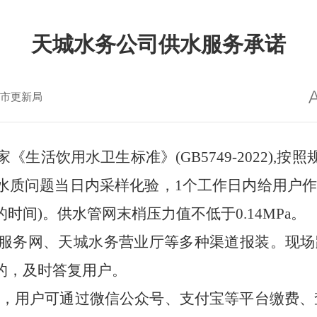
天城水务公司供水服务承诺
市更新局
家《生活饮用水卫生标准》
(GB5749-202
水质问题当日内采样化验，
1个工作
日内给用户
的时间)。供水管网末梢压力值不低于
0.14
MPa。
服务网
、
天城水务营业厅
等多种渠道报装。现场
的，及时答复用户。
表，
用户可
通过微信公众号、支付
宝
等
平台
缴费、