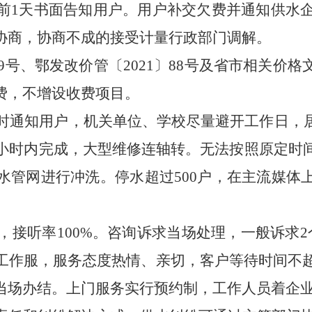
前
1
天书面告知用户。用户补交欠费并通知供水
协商，协商不成的接受计量行政部门调解。
〕129号、鄂发改价管〔2021〕88号及省市相关
费，不增设收费项目。
时通知用户，机关单位、学校尽量避开工作日，
小时内完
成，
大型维修连轴转。无法按照原定时
水管网进行冲洗。停水超过
500
户，在主流媒体
通，接听率100%。咨询诉求当场处理，一般诉求
2
工作服，服务态度热
情、
亲切，客户等待时间不
当场办结。上门服务实行预约制，工作人员着企