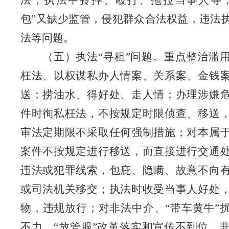
法，执法中拎摔、殴打、拖拉当事人等；
包”又缺少监管，侵犯群众合法权益，违法
法等问题。
（五）执法“寻租”问题。重点整治滥
枉法、以权谋私办人情案、关系案、金钱
送；捞油水、得好处、走人情；办理涉嫌
件时徇私枉法，不按规定时限侦查、移送
审法定期限不采取任何强制措施；对本属
案件不按规定进行移送，而直接进行交通
违法或犯罪线索，包庇、隐瞒、故意不向
或司法机关移交；执法时收受当事人好处
物，违规放行；对非法中介、“带车黄牛”
不力，“放管服”改革落实和宣传不到位，