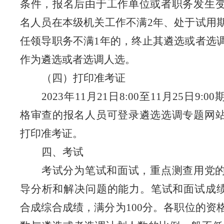
条件，报名后由于工作单位或者职务发生
名人员在本级机关工作不满
2
年、
处于试用
任领导职务不满
1
年的
，终止其遴选或者选
作为
遴选或者选调人选。
（四）打印准考证
2023
年
11
月
21
日
8:00
至
11
月
25
日
9:00
格审查的报名人员可登录遴选选调专题网
打印准考证。
四、考试
考试分为笔试和面试，重点测查用党
导分析和解决问题的能力。笔试和面试成
合成综合成绩，满分为
100
分。各职位的
资