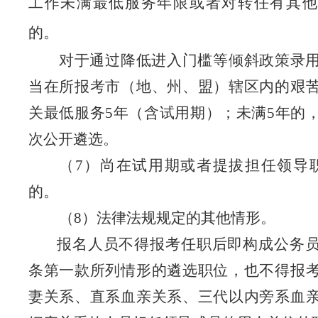
工作未满最低服务年限或者对转任有其他
的。
对于通过降低进入门槛等倾斜政策录
当在所报考市（地、州、盟）辖区内的艰
关最低服务
5
年（含试用期）；未满
5
年的
次公开遴选。
（
7
）尚在试用期或者提拔担任领导
的。
（
8
）法律法规规定的其他情形。
报名人员不得报考任职后即构成公务
条第一款所列情形的遴选职位，
也不得报
妻关系、直系
血亲关系、三代以内旁系血