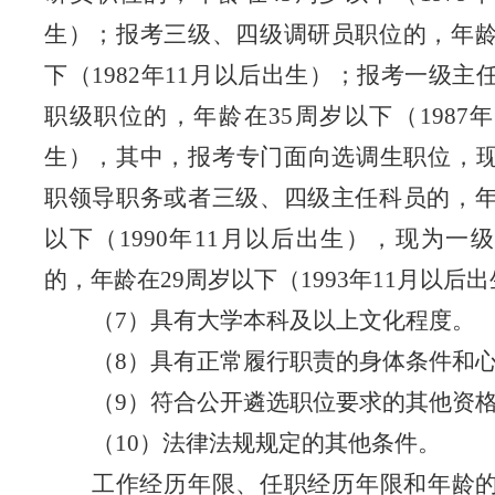
生）
；
报考三级、四级调研员职位的，年
下（
1982
年
11
月以后出生）；报考一级主
职级职位的，年龄在
35
周岁以下（
198
7
年
生），其中，报考专门面向选调生职位，
职
领导职务
或者三级、四级主任科员的，
以下（
1990
年
11
月以后出生），现为一级
的，年龄在
29
周岁以下（
19
93
年
11
月以后出
（
7
）具有大学本科及以上文化程度。
（
8
）具有正常履行职责的身体条件和
（
9
）符合公开遴选职位要求的其他资
（
10
）法律法规规定的其他条件。
工作经历年限、任职经历年限和年龄