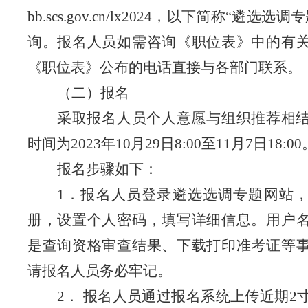
bb.scs.gov.cn/lx2024
，以下简称“遴选选调专
询。报名人员如需咨询《职位表》中的有
《职位表》公布的电话直接与各部门联系。
（二）报名
采取报名人员个人意愿与组织推荐相
时间为
2023
年
10
月
29
日
8:00
至
11
月
7
日
18:00
报名步骤如下：
1
．报名人员登录遴选选调专题网站
册，设置个人密码，填写详细信息。用户
是查询资格审查结果、下载打印准考证等
请报名人员务必牢记。
2
．
报名人员通过报名系统上传近期
2