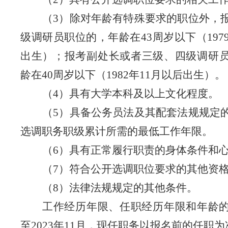
（
3
）除对年龄有特殊要求的职位外，
级
调研员职位
的
，年龄在
43
周岁以下（
197
出生）；报考副处长或者
三级、四级调研
龄在
40
周岁以下（
19
82
年
11
月
以后出生）。
（
4
）具有大学本科及以上文化程度。
（
5
）具备公务员法及其配套法规规定
选调职务
职级
累计所需的最低工作年限。
（
6
）具有正常履行职责的身体条件和
（
7
）符合公开选调职位要求的其他资
（
8
）法律法规规定的其他条件。
工作经历年限、任职经历年限和年龄
至
2023
年
11
月，现任职务以报名前的任职为