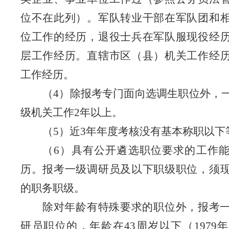
位不在此列）。军队转业干部在军队团和
位工作的经历
，退役士兵在军队服现役经
层工作经历。直辖市区（县）机关工作经
工作经历。
（
4
）除报考专门面向选调生职位外，
级机关工作
2
年以上。
（
5
）近
3
年年度考核没有基本称职以下
（
6
）具有公开遴选职位要求的工作
历
。报考一级调研员及以下职级职位，须
的职务职级。
除对年龄有特殊要求的职位外，
报考
研员职位的，年龄在
43
周岁以下
（
1979
年