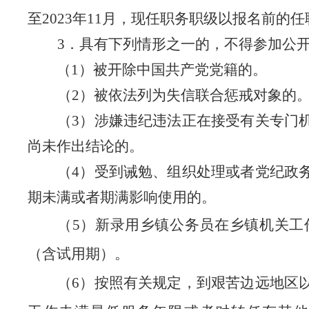
至
2023
年
11
月，现任职务职级以报名前的任
3
．具有下列情形之一的，不得参加公
（
1
）被开除中国共产党党籍的。
（
2
）
被依法列为失信联合惩戒对象的
（
3
）涉嫌违纪违法正在接受有关专门
尚未作出结论的。
（
4
）
受到诫勉、组织处理或者党纪政
期未满或者期满影响使用的。
（
5
）新录用乡镇公务员在乡镇机关工
（含试用期）。
（
6
）按照有关规定，到
艰苦边远地区