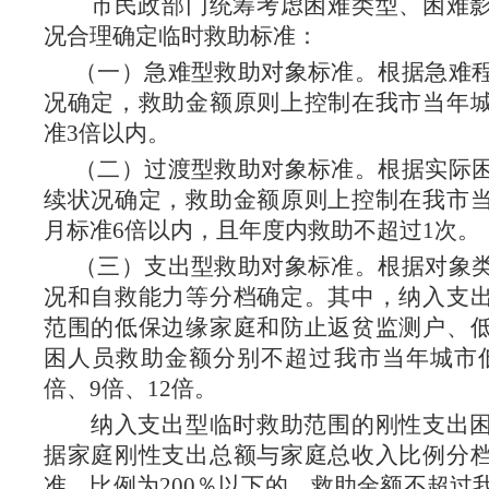
市
民政部门统筹考虑困难类型、困难
况合理确定临时救助标准
：
（一）急难型救助对象标准。根据急难
况确定，救助金额原则上控制在
我市
当年
准
3倍以内。
（二）过渡型救助对象标准。根据实际
续状况确定，救助金额原则上控制在
我市
月标准
6倍以内，且年度内救助不超过1次。
（三）支出型救助对象标准。根据对象
况和自救能力等分档确定。其中，纳入支
范围的低保边缘家庭和防止返贫监测户、
困人员救助金额分别不超过
我市
当年城市
倍、9倍、12倍。
纳入支出型临时救助范围的刚性支出
据家庭刚性支出总额与家庭总收入比例分
准，比例为
200％以下的，救助金额不超过