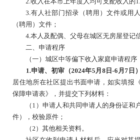
2.
收入在本市上年度人均可支配收入的
1
3.
有人社部门招录（聘用）文件或用
（聘用）文件；
4.
本人及配偶、父母在城区无房屋登记
二、
申请程序
（一）
城区中等偏下收入家庭申请程序
1.
申请、初审（
2024
年
5
月
8
日
-6
月
7
日
居住地所在社区提出书面申请，如实填报
保障申请表》，并提交下列材料：
（
1
）申请人和共同申请人的身份证和
件），校验原件；
（
2
）其他相关资料。