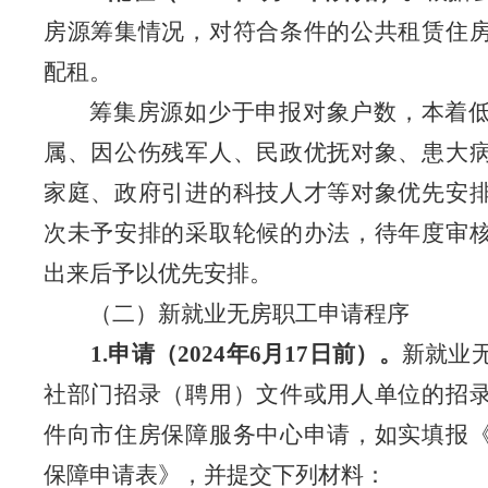
房源筹集情况，对符合条件的公共租赁住
配租。
筹集房源如少于申报对象户数，本着
属、因公伤残军人、民政优抚对象、患大
家庭、政府引进的科技人才等对象优先安
次未予安排的采取轮候的办法，待年度审
出来后予以优先安排。
（二）新就业无房职工申请程序
1.
申请（
2024
年
6
月
17
日前）。
新就业
社部门招录（聘用）文件或用人单位的招
件向市住房保障服务中心申请，如实填报
保障申请表》，并提交下列材料：