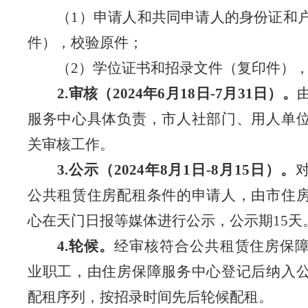
（
1
）申请人和共同申请人的身份证和
件），校验原件；
（
2
）学位证书和招录文件（复印件）
2.
审核（
2024
年
6
月
18
日
-7
月
31
日）。
服务中心具体负责，市人社部门、用人单
关审核工作。
3.
公示（
2024
年
8
月
1
日
-8
月
15
日）。
公共租赁住房配租条件的申请人，由市住
心在天门日报等媒体进行公示，公示期
15
天
4.
轮候。
经审核符合公共租赁住房保
业职工，由住房保障服务中心登记后纳入
配租序列，按招录时间先后轮候配租。