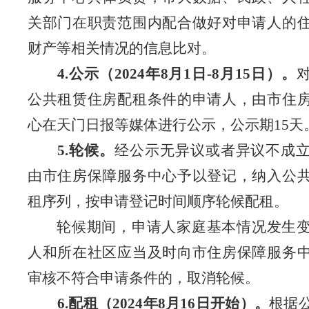
关部门在职责范围内配合做好对申请人的
财产等相关情况的信息比对。
4.
公示（
2024
年
8
月
1
日
-8
月
15
日）。
公共租赁住房配租条件的申请人，由市住
心在天门日报等媒体进行公示，公示期
15
天
5.
轮候。
经公示无异议或者异议不成
由市住房保障服务中心予以登记，纳入公
租序列，按申请登记时间顺序轮候配租。
轮候期间，申请人家庭基本情况发生
人和所在社区应当及时向市住房保障服务
审核不符合申请条件的，取消轮候。
6.
配租（
2024
年
8
月
16
日开始）。
根据