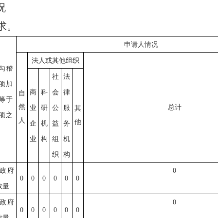
况
求。
申请人情况
法人或其他组织
勾稽
社
法
项加
商
科
会
律
自
等于
然
总计
业
研
公
服
其
项之
人
他
企
机
益
务
业
构
组
机
织
构
政府
0
0
0
0
0
0
0
数量
政府
0
0
0
0
0
0
0
数量