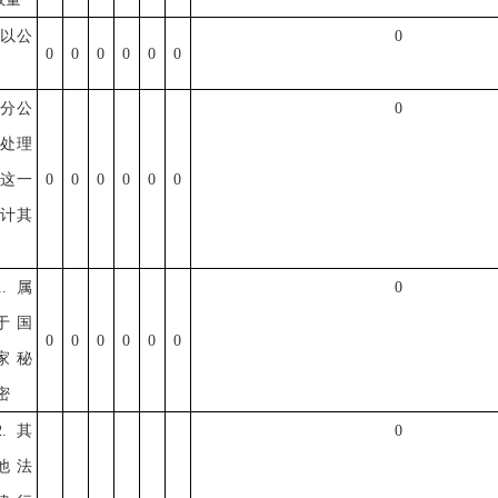
予以公
0
0
0
0
0
0
0
部分公
0
分处理
计这一
0
0
0
0
0
0
不计其
1.属
0
于国
0
0
0
0
0
0
家秘
密
2.其
0
他法