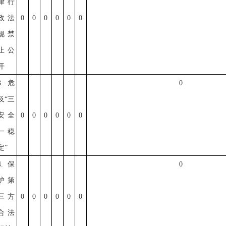
律行
政法
0
0
0
0
0
0
规禁
止公
开
3.危
0
及“三
安全
0
0
0
0
0
0
一稳
定”
4.保
0
护第
三方
0
0
0
0
0
0
合法