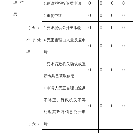
理结
0
0
0
0
1.信访举报投诉类申请
果
0
0
0
0
2.重复申请
0
0
0
0
（五）
3.要求提供公开出版物
不予处
4.无正当理由大量反复申
0
0
0
0
理
请
5.要求行政机关确认或重
0
0
0
0
新出具已获取信息
1.申请人无正当理由逾期
不补正、行政机关不再
0
0
0
0
处理其政府信息公开申
请
（六）