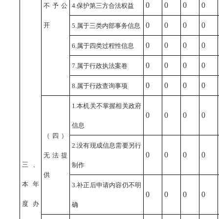
0
0
0
0
不予公
4.保护第三方合法权益
0
0
0
0
开
5.属于三类内部事务信息
0
0
0
0
6.属于四类过程性信息
0
0
0
0
7.属于行政执法案卷
0
0
0
0
8.属于行政查询事项
1.本机关不掌握相关政府
0
0
0
0
信息
（四）
2.没有现成信息需要另行
0
0
0
0
无法提
三、
制作
供
本年
3.补正后申请内容仍不明
0
0
0
0
度办
确