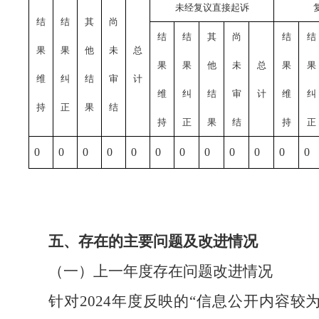
未经复议直接起诉
结
结
其
尚
结
结
其
尚
结
结
果
果
他
未
总
果
果
他
未
总
果
果
维
纠
结
审
计
维
纠
结
审
计
维
纠
持
正
果
结
持
正
果
结
持
正
0
0
0
0
0
0
0
0
0
0
0
0
五、存在的主要问题及改进情况
（一）上一年度存在问题改进情况
针对
2024年度反映的“信息公开内容较