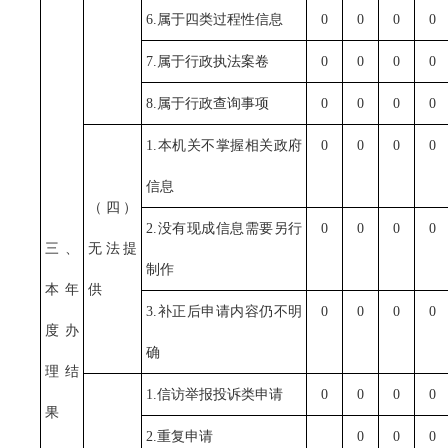
6.属于四类过程性信息
0
0
0
0
7.属于行政执法案卷
0
0
0
0
8.属于行政查询事项
0
0
0
0
1.本机关不掌握相关政府
0
0
0
0
信息
（四）
2.没有现成信息需要另行
0
0
0
0
三、
无法提
制作
本年
供
3.补正后申请内容仍不明
0
0
0
0
度办
确
理结
1.信访举报投诉类申请
0
0
0
0
果
2.重复申请
0
0
0