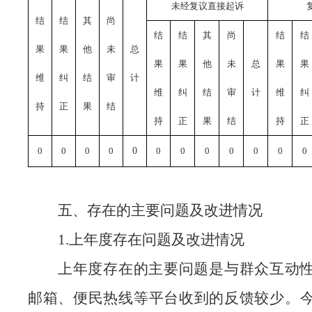
未经复议直接起诉
结
结
其
尚
结
结
其
尚
结
结
果
果
他
未
总
果
果
他
未
总
果
果
维
纠
结
审
计
维
纠
结
审
计
维
纠
持
正
果
结
持
正
果
结
持
正
0
0
0
0
0
0
0
0
0
0
0
0
五、存在的主要问题及改进情况
1.上年度存在问题及改进情况
上年度存在的主要问题是与群众互动
邮箱、便民热线等平台收到的反馈较少。