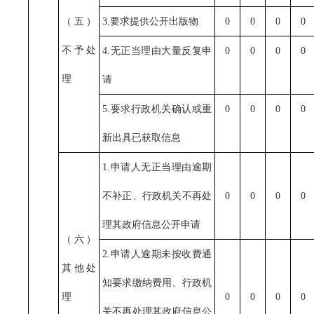
（五）
3.要求提供公开出版物
0
0
0
0
不予处
4.无正当理由大量反复申
0
0
0
0
理
请
5.要求行政机关确认或重
0
0
0
0
新出具已获取信息
1.申请人无正当理由逾期
不补正、行政机关不再处
0
0
0
0
理其政府信息公开申请
（六）
2.申请人逾期未按收费通
其他处
知要求缴纳费用、行政机
理
0
0
0
0
关不再处理其政府信息公