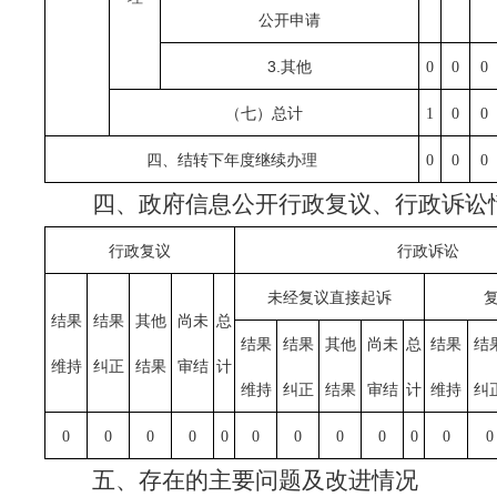
公开申请
3.
其他
0
0
0
（七）总计
1
0
0
四、结转下年度继续办理
0
0
0
四、政府信息公开行政复议、行政诉讼
行政复议
行政诉讼
未经复议直接起诉
结果
结果
其他
尚未
总
结果
结果
其他
尚未
总
结果
结
维持
纠正
结果
审结
计
维持
纠正
结果
审结
计
维持
纠
0
0
0
0
0
0
0
0
0
0
0
0
五、存在的主要问题及改进情况