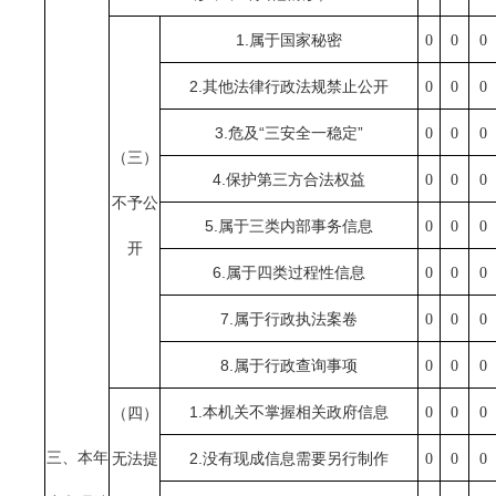
1.
属于国家秘密
0
0
0
2.
其他法律行政法规禁止公开
0
0
0
3.
“
”
危及
三安全一稳定
0
0
0
（三）
4.
保护第三方合法权益
0
0
0
不予公
5.
属于三类内部事务信息
0
0
0
开
6.
属于四类过程性信息
0
0
0
7.
属于行政执法案卷
0
0
0
8.
属于行政查询事项
0
0
0
1.
本机关不掌握相关政府信息
0
0
0
（四）
三、本年
2.
无法提
没有现成信息需要另行制作
0
0
0