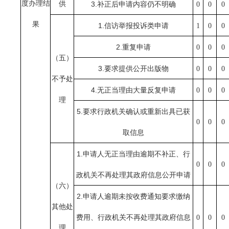
度办理结
供
3.
补正后申请内容仍不明确
0
0
0
果
1.
信访举报投诉类申请
1
0
0
2.
重复申请
0
0
0
（五）
3.
要求提供公开出版物
0
0
0
不予处
4.
无正当理由大量反复申请
0
0
0
理
5.
要求行政机关确认或重新出具已获
0
0
0
取信息
1.
申请人无正当理由逾期不补正、行
0
0
0
政机关不再处理其政府信息公开申请
（六）
2.
申请人逾期未按收费通知要求缴纳
其他处
费用、行政机关不再处理其政府信息
0
0
0
理