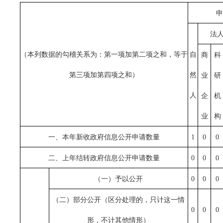
申
法
（本列数据的勾稽关系为：第一项加第二项之和，等于
自
商
科
第三项加第四项之和）
然
业
研
人
企
机
业
构
一、本年新收政府信息公开申请数量
1
0
0
二、上年结转政府信息公开申请数量
0
0
0
（一）予以公开
0
0
0
（二）部分公开（区分处理的，只计这一情
0
0
0
形，不计其他情形）