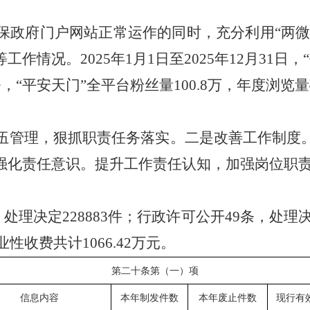
保政府门户网站正常运作的同时，充分利用
“两
等工作情况。
2025
年
1
月
1
日至
2025
年
12
月
31
日，
条，“平安天门”全平台粉丝量
100.8
万，年度浏览量
伍管理，狠抓职责任务落实。二是改善工作制度
强化责任意识。提升工作责任认知，加强岗位职
，处理决定
228883
件；行政许可公开
49
条，处理
业性收费共计
1066.42
万元。
第二十条第（一）项
信息内容
本年
制
发件数
本年
废止件数
现行有