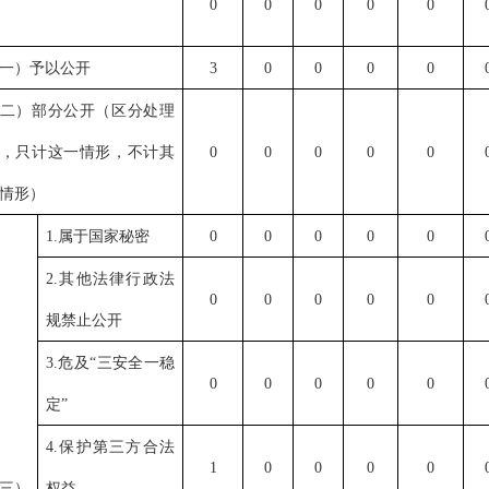
0
0
0
0
0
一）予以公开
3
0
0
0
0
二）部分公开（区分处理
，只计这一情形，不计其
0
0
0
0
0
情形）
1.
属于国家秘密
0
0
0
0
0
2.
其他法律行政法
0
0
0
0
0
规禁止公开
3.
危及“三安全一稳
0
0
0
0
0
定”
4.
保护第三方合法
1
0
0
0
0
三）
权益