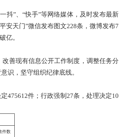
微一抖”、“快手”等网络媒体，及时发布最新
“平安天门”微信发布图文
228
条，微博发布
7
破亿。
。改善现有信息公开工作制度，调整任务分
责意识，坚守组织纪律底线。
决定
475612
件；行政强制
27
条，处理决定
10
效件数