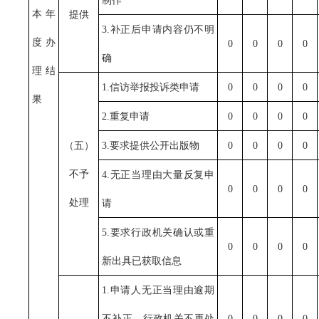
制作
本年
提供
3.补正后申请内容仍不明
度办
0
0
0
0
确
理结
1.信访举报投诉类申请
0
0
0
0
果
2.重复申请
0
0
0
0
（五）
3.要求提供公开出版物
0
0
0
0
不予
4.无正当理由大量反复申
0
0
0
0
处理
请
5.要求行政机关确认或重
0
0
0
0
新出具已获取信息
1.申请人无正当理由逾期
不补正、行政机关不再处
0
0
0
0