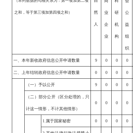
（本列数据的勾稽关系为：第一项加第二项
自
商
科
会
之和，等于第三项加第四项之和）
然
业
研
公
人
企
机
益
业
构
组
织
一、本年新收政府信息公开申请数量
9
0
0
0
二、上年结转政府信息公开申请数量
0
0
0
0
（一）予以公开
9
0
0
0
（二）部分公开（区分处理的，只
0
0
0
0
计这一情形，不计其他情形）
1.属于国家秘密
0
0
0
0