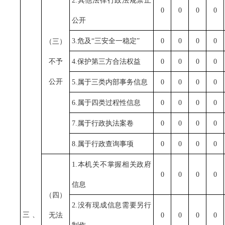
2.其他法律行政法规禁止
0
0
0
0
公开
3.危及“三安全一稳定”
0
0
0
0
（三）
不予
4.保护第三方合法权益
0
0
0
0
公开
5.属于三类内部事务信息
0
0
0
0
6.属于四类过程性信息
0
0
0
0
7.属于行政执法案卷
0
0
0
0
8.属于行政查询事项
0
0
0
0
1.本机关不掌握相关政府
0
0
0
0
信息
（四）
2.没有现成信息需要另行
三、
无法
0
0
0
0