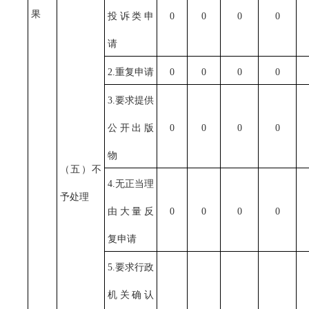
果
投诉类申
0
0
0
0
请
2.重复申请
0
0
0
0
3.要求提供
公开出版
0
0
0
0
物
（五）不
4.无正当理
予处理
由大量反
0
0
0
0
复申请
5.要求行政
机关确认