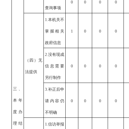
0
0
0
0
查询事项
1.本机关不
掌握相关
1
0
0
0
政府信息
2.没有现成
（四）无
信息需要
0
0
0
0
法提供
另行制作
三、
3.补正后申
本年
请内容仍
0
0
0
0
度办
不明确
理结
1.信访举报