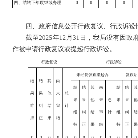
四、结转下年度继续办理
0
0
0
0
四、政府信息公开行政复议、行政诉讼
截至
2025年12月31日，我局没有因
作被申请行政复议或提起行政诉讼。
行政复议
行政诉讼
未经复议直接起诉
复议后
结
结
其
尚
结
结
其
尚
结
结
其
果
果
他
未
总
果
果
他
未
总
果
果
他
维
纠
结
审
计
维
纠
结
审
计
维
纠
结
持
正
果
结
持
正
果
结
持
正
果
0
0
0
0
0
0
0
0
0
0
0
0
0