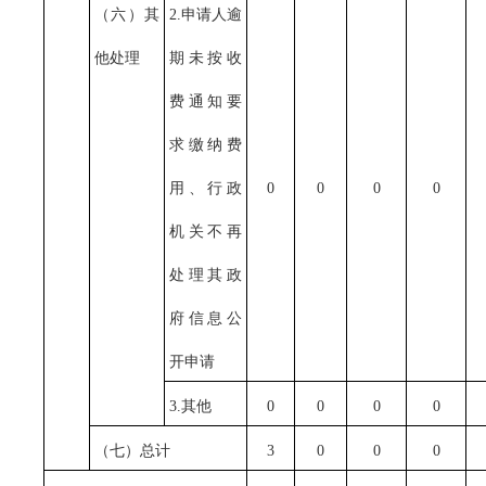
（六）其
2.申请人逾
他处理
期未按收
费通知要
求缴纳费
用、行政
0
0
0
0
机关不再
处理其政
府信息公
开申请
3.其他
0
0
0
0
（七）总计
3
0
0
0