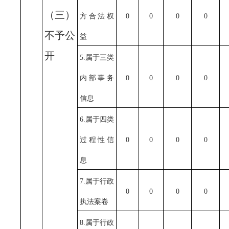
（三）
方合法权
0
0
0
0
不予公
益
开
5.属于三类
内部事务
0
0
0
0
信息
6.属于四类
过程性信
0
0
0
0
息
7.属于行政
0
0
0
0
执法案卷
8.属于行政