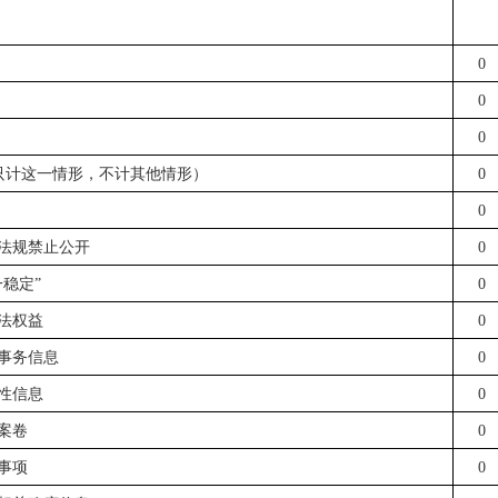
0
0
0
只计这一情形，不计其他情形）
0
0
政法规禁止公开
0
一稳定”
0
合法权益
0
部事务信息
0
程性信息
0
法案卷
0
询事项
0