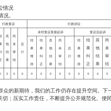
讼情况
情况。
行政复议
行政诉讼
未经复议直接起诉
复议后起诉
结
其
尚
结
其
尚
结
结
其
尚
结
果
他
未
总
果
他
未
果
果
他
未
总
果
纠
结
审
计
纠
结
审
维
纠
结
审
计
维
正
果
结
正
果
结
持
正
果
结
持
0
0
0
0
0
0
0
0
0
0
0
0
0
群众的新期待，我们的工作仍存在提升空间。下
关切；压实工作责任，不断提升公开规范化、便