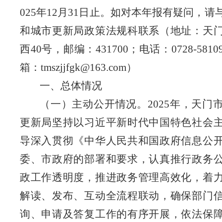
025
年
12
月
31
日止。如对本年报有疑问，请
和城市更新局
政策法规科
联系（地址：天
西
40
号，邮编：
431700
；电话：
0728-
5810
箱：
tmszjjfgk
@163.com
）
一、总体情况
（一）主动公开情况。
2025
年，
天
门
更新局
坚持以习近平新时代中国特色社会
导深入贯彻《中华人民共和国政府信息公
委、市政府的部署和要求，认真推行政务
政工作透明度，推进政务管理高效化，着
解读、发布、互动全流程联动，确保部门
询、申请及答复工作的有序开展，依法保