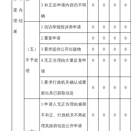
3.补正后申请内容仍不明
0
0
0
0
度办
确
理结
1.信访举报投诉类申请
0
0
0
0
果
2.重复申请
0
0
0
0
（五）
3.要求提供公开出版物
0
0
0
0
不予处
4.无正当理由大量反复申
0
0
0
0
理
请
5.要求行政机关确认或重
0
0
0
0
新出具已获取信息
1.申请人无正当理由逾期
不补正、行政机关不再处
0
0
0
0
理其政府信息公开申请