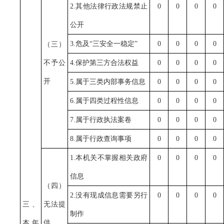
2.其他法律行政法规禁止
0
0
0
0
公开
3.危及“三安全一稳定”
0
0
0
0
（三）
不予公
4.保护第三方合法权益
0
0
0
0
开
5.属于三类内部事务信息
0
0
0
0
6.属于四类过程性信息
0
0
0
0
7.属于行政执法案卷
0
0
0
0
8.属于行政查询事项
0
0
0
0
1.本机关不掌握相关政府
0
0
0
0
信息
（四）
2.没有现成信息需要另行
0
0
0
0
三、
无法提
制作
本年
供