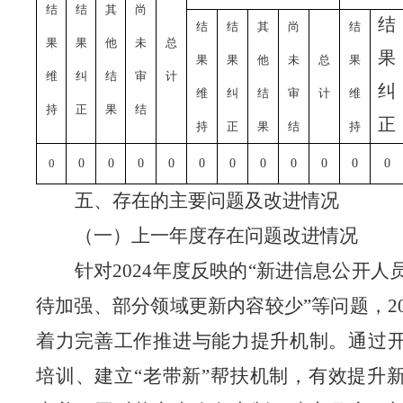
结
结
其
尚
结
结
结
其
尚
结
果
果
他
未
总
果
果
果
他
未
总
果
维
纠
结
审
计
纠
维
纠
结
审
计
维
持
正
果
结
正
持
正
果
结
持
0
0
0
0
0
0
0
0
0
0
0
0
五、存在的主要问题及改进情况
（一）上一年度存在问题改进情况
针对
2024年度反映的“新进信息公开人
待加强、部分领域更新内容较少”等问题，
2
着力完善工作推进与能力提升机制。通过
培训、建立
“老带新”帮扶机制，有效提升