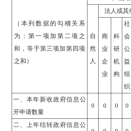
法人或其
（本列数据的勾稽关系
社
为：第一项加第二项之
自
商
科
会
和，等于第三项加第四项
然
业
研
公
之和）
人
企
机
益
业
构
组
织
一、本年新收政府信息公
0
0
0
0
开申请数量
二、上年结转政府信息公