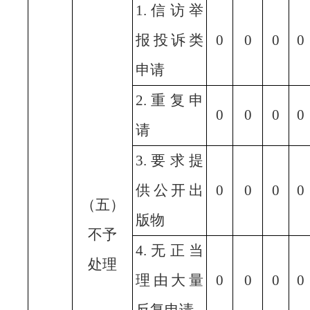
1.信访举
报投诉类
0
0
0
0
申请
2.重复申
0
0
0
0
请
3.要求提
供公开出
0
0
0
0
（五）
版物
不予
4.无正当
处理
理由大量
0
0
0
0