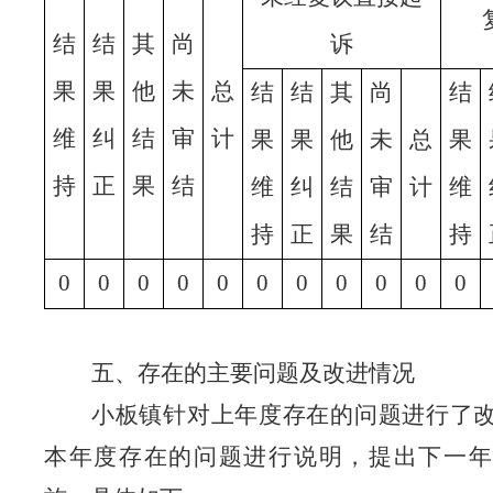
结
结
其
尚
诉
果
果
他
未
总
结
结
其
尚
结
维
纠
结
审
计
果
果
他
未
总
果
持
正
果
结
维
纠
结
审
计
维
持
正
果
结
持
0
0
0
0
0
0
0
0
0
0
0
五、存在的主要问题及改进情况
小板镇针对上年度存在的问题进行了
本年度存在的问题进行说明，提出下一年