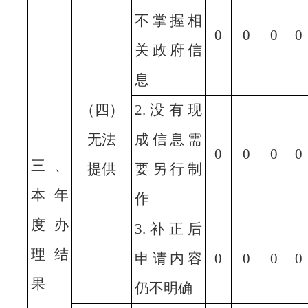
不掌握相
0
0
0
0
关政府信
息
（四）
2.没有现
无法
成信息需
0
0
0
0
三、
提供
要另行制
本年
作
度办
3.补正后
理结
申请内容
0
0
0
0
果
仍不明确