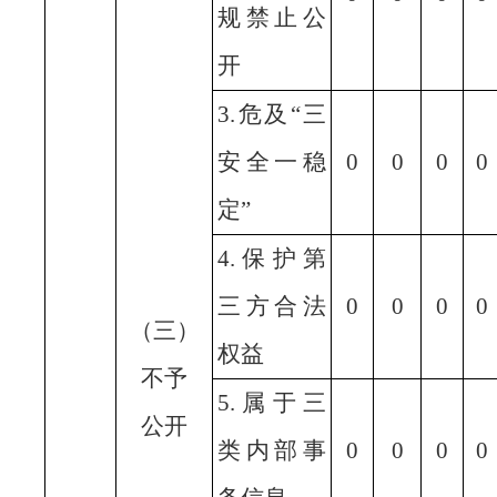
规禁止公
开
3.危及“三
安全一稳
0
0
0
0
定”
4.保护第
三方合法
0
0
0
0
（三）
权益
不予
5.属于三
公开
类内部事
0
0
0
0