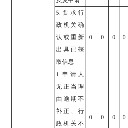
反复申请
5.要求行
政机关确
认或重新
0
0
0
0
出具已获
取信息
1.申请人
无正当理
由逾期不
补正、行
0
0
0
0
政机关不