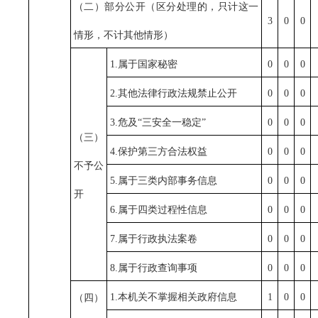
（二）部分公开（区分处理的，只计这一
3
0
0
情形，不计其他情形）
1.属于国家秘密
0
0
0
2.其他法律行政法规禁止公开
0
0
0
3.危及“三安全一稳定”
0
0
0
（三）
4.保护第三方合法权益
0
0
0
不予公
5.属于三类内部事务信息
0
0
0
开
6.属于四类过程性信息
0
0
0
7.属于行政执法案卷
0
0
0
8.属于行政查询事项
0
0
0
1.本机关不掌握相关政府信息
1
0
0
（四）