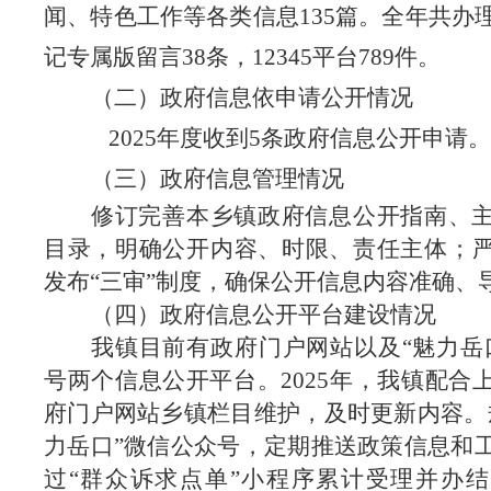
闻、特色工作等各类信息
135篇
。
全年共办
记专属版
留言
38
条，
12345平台
789
件
。
（二）政府信息依申请公开情况
202
5
年度收到
5条
政府信息公开申请
。
（三）
政府信息管理
情况
修订完善本乡镇政府信息公开指南、
目录，明确公开内容、时限、责任主体；
发布
“三审”制度，确保公开信息内容准确、
（四）政府信息公开平台建设情况
我镇目前有政府门户网站以及
“魅力岳
号两个信息公开平台。2025年，我镇配合
府门户网站乡镇栏目维护，及时更新内容。
力岳口”微信公众号，定期推送政策信息和
过
“群众诉求点单”小程序累计受理并办