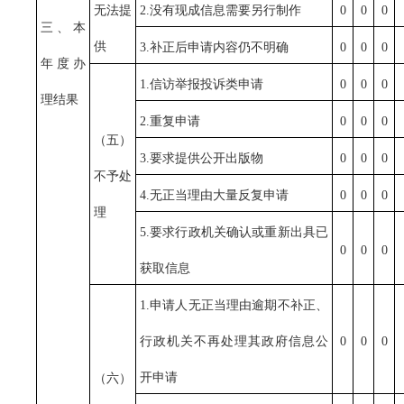
无法提
2.没有现成信息需要另行制作
0
0
0
三、本
供
3.补正后申请内容仍不明确
0
0
0
年度办
1.信访举报投诉类申请
0
0
0
理结果
2.重复申请
0
0
0
（五）
3.要求提供公开出版物
0
0
0
不予处
4.无正当理由大量反复申请
0
0
0
理
5.要求行政机关确认或重新出具已
0
0
0
获取信息
1.申请人无正当理由逾期不补正、
行政机关不再处理其政府信息公
0
0
0
开申请
（六）