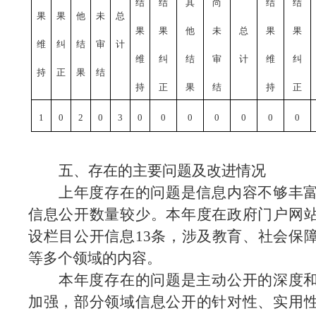
结
结
其
尚
结
结
果
果
他
未
总
果
果
他
未
总
果
果
维
纠
结
审
计
维
纠
结
审
计
维
纠
持
正
果
结
持
正
果
结
持
正
1
0
2
0
3
0
0
0
0
0
0
0
五、存在的主要问题及改进情况
上年度存在的问题是信息内容不够丰
信息公开数量较少。本年度在政府门户网
设栏目公开信息
13条，涉及教育、社会保
等多个领域的内容。
本年度存在的问题是主动公开的深度
加强，部分领域信息公开的针对性、实用