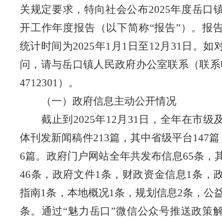
关规定要求，特向社会公布202
5
年度
岳口
开工作年度报告（以下简称
“报告”）。报
统计时间为202
5
年
1月1日至12月31日。
问，请与
岳口
镇人民政府办公室联系（联系
4712301
）。
（一）政府信息主动公开情况
截止到
202
5
年
12月31日，
全年在
市级
体刊发新闻稿件
213
篇
，其中省级平台
147篇
6篇
。政府门户网站
全年共发布信息
65
条，
46
条
，
政府文件
1
条
，
财政资金信息
1
条
，
指南
1
条
，本地概况
1条，
规划信息
2
条
，
公
条。通过
“魅力岳口”微信公众号
推送政策