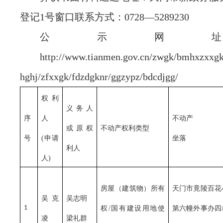
登记1号窗口联系方式：0728—5289230
公示网
http://www.tianmen.gov.cn/zwgk/bmhxzxxg
hghj/zfxxgk/fdzdgknr/ggzypz/bdcdjgg/
权利
义务人
序
人
不动产
或原权
不动产权利类型
号
(申请
坐落
利人
人)
房屋（建筑物）所有
天门市竟陵百花
吴克
吴志明
1
权
/
国有
建设用地使
第六幢外事办四
凌
梁礼群