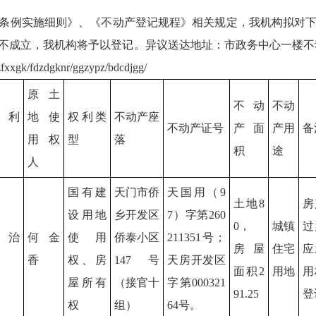
条例实施细则》、《不动产登记规程》相关规定，我机构拟对下
立，我机构将予以登记。异议送达地址：市政务中心一楼不动产登记1号
fxxgk/fdzdgknr/ggzypz/bdcdjgg/
原土
不动
不动
权利
地使
权利类
不动产座
不动产证号
产面
产用
备
用权
型
落
积
途
人
国有建
天门市侨
天国用（9
土地8
房
设用地
乡开发区
7）字第260
0，
城镇
过
郭治
何金
使用
侨泰小区
211351号；
房屋
住宅
应
香
权、房
147号
天房开发区
面积2
用地
用
屋所有
（接官十
字第000321
91.25
登
权
组）
64号。