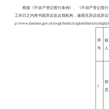
根据《不动产登记暂行条例》、《不动产登记暂行
工作日之内将书面异议送达我机构，逾期无异议或异议不成
p://www.tianmen.gov.cn/zwgk/bmhxzxxgkml/bm/szrzyhghj/z
序
号
人
1
忠