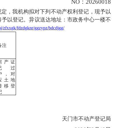
NO
：
202600
18
规定，我机构拟对下列不动产权利登记，现予以
将予以登记。异议送达地址：市政务中心一楼不
/zfxxgk/fdzdgknr/ggzypz/bdcdjgg/
备注
房产证
已过
户，对
应土地
转移登
记
天门市不动产登记局