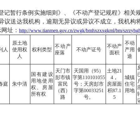
登记暂行条例实施细则》、《不动产登记规程》相关
面异议送达我机构，逾期无异议或异议不成立，我机构
公示网址：
http://www.tianmen.gov.cn/zwgk/bmhxzxxgkml/bm/szrzyhghj
原土地
不动
不动产
不动产
利人
使用权
权利类型
不动产证号
产用
座落
面积
人
途
天门市
天国用（
95）
土地
21
国有建设
彭市镇
字第110101055
4，
城镇
用地使用
春庭
朱中清
富民
号；天房彭市
房屋面
住宅
权、房屋
（西）
字第00033251
积
87.1
用地
所有权
路
号。
5