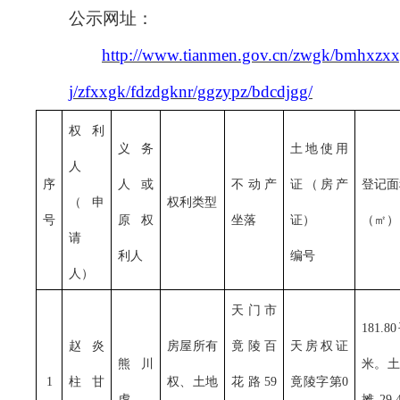
公示网址：
http://www.tianmen.gov.cn/zwgk/bmhxzx
j/zfxxgk/fdzdgknr/ggzypz/bdcdjgg/
权利
义务
土地使用
人
序
人或
不动产
证（房产
登记面
（申
权利类型
号
原权
坐落
证）
（㎡）
请
利人
编号
人）
天门市
181.
赵炎
房屋所有
竟陵百
天房权证
熊川
米。土
1
柱甘
权、土地
花路
59
竟陵字第
0
虎
摊29.