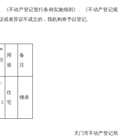
、《不动产登记暂行条例实施细则》、《不动产登记规
议或者异议不成立的，我机构将予以登记。
产
用
备
积
途
注
：
住
继承
1
宅
天门市不动产登记局