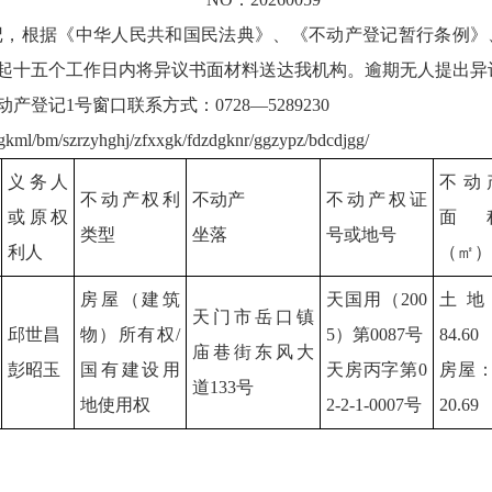
记，根据《中华人民共和国民法典》、《不动产登记暂行条例》
起十五个工作日内将异议书面材料送达我机构。逾期无人提出异
记1号窗口联系方式：0728—5289230
/bm/szrzyhghj/zfxxgk/fdzdgknr/ggzypz/bdcdjgg/
义务人
不动
不动产权利
不动产
不动产权证
或原权
面
类型
坐落
号或地号
利人
（㎡）
房屋（建筑
天国用（200
土 地
天门市岳口镇
邱世昌
物）所有权/
5）第0087号
84.60
庙巷街东风大
彭昭玉
国有建设用
天房丙字第0
房屋：
道133号
地使用权
2-2-1-0007号
20.69