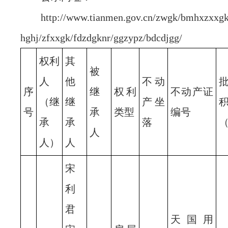
http://www.tianmen.gov.cn/zwgk/bmhxzxxg
hghj/zfxxgk/fdzdgknr/ggzypz/bdcdjgg/
权利
其
被
人
他
不动
序
继
权利
不动产证
（继
继
产坐
号
承
类型
编号
承
承
落
人
人）
人
宋
利
君
天国用