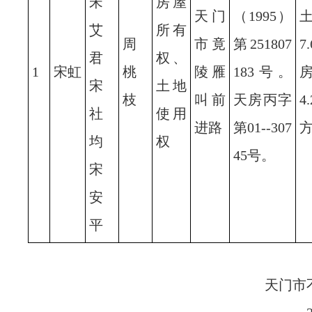
宋
房屋
天门
（1995）
艾
所有
周
市竟
第251807
7
君
权、
1
宋虹
桃
陵雁
183号。
房
宋
土地
枝
叫前
天房丙字
4
社
使用
进路
第01--307
均
权
45号。
宋
安
平
天门市