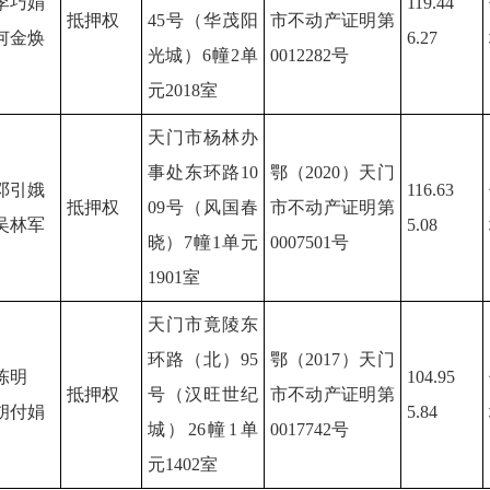
李巧娟
119.44
抵押权
45号（华茂阳
市不动产证明第
何金焕
6.27
光城）6幢2单
0012282号
元2018室
天门市杨林办
事处东环路10
鄂（2020）天门
邓引娥
116.63
抵押权
09号（风国春
市不动产证明第
吴林军
5.08
晓）7幢1单元
0007501号
1901室
天门市竟陵东
环路（北）95
鄂（2017）天门
陈明
104.95
抵押权
号（汉旺世纪
市不动产证明第
胡付娟
5.84
城）26幢1单
0017742号
元1402室