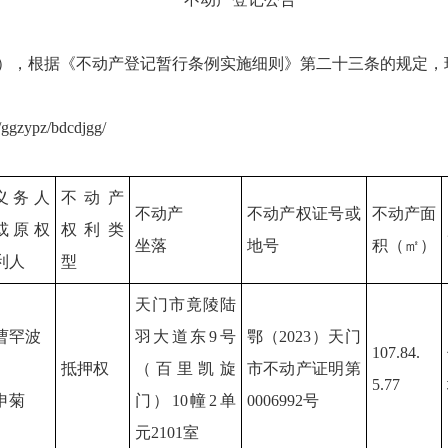
），根据《不动产登记暂行条例实施细则》第二十三条的规定，
gzypz/bdcdjgg/
义务人
不动产
不动产
不动产权证号或
不动产面
或原权
权利类
坐落
地号
积（㎡）
利人
型
天门市竟陵陆
曹罕波
羽大道东9号
鄂（2023）天门
107.84.
抵押权
（百里凯旋
市不动产证明第
5.77
申菊
门）10幢2单
0006992号
元2101室