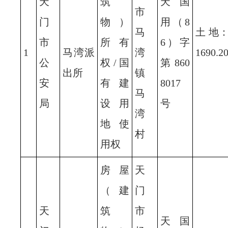
天
筑
天国
市
门
物）
用（8
马
土 地
市
所有
6）字
1
马湾派
湾
1690.2
公
权/国
第860
出所
镇
安
有建
8017
马
局
设用
号
湾
地使
村
用权
房屋
天
（建
门
天
筑
市
天国