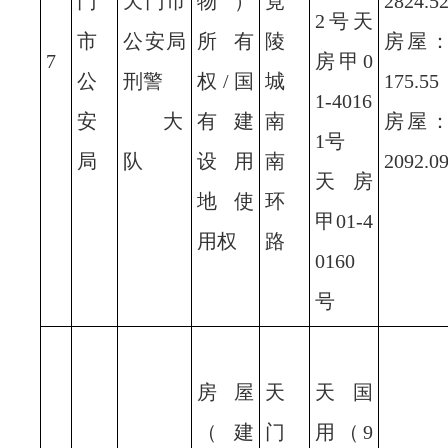
门
天门市
物）
竟
2824.5
2号天
市
公安局
所有
陵
房屋
7
房甲0
公
刑警
权/国
城
175.55
1-4016
安
大
有建
南
房屋
1号
局
队
设用
南
2092.0
天房
地使
环
甲01-4
用权
路
0160
号
房屋
天
天国
（建
门
用（9