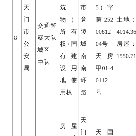
天
筑
市
5）字
门
物）
竟
第252
土地
交通警
市
所有
陵
00812
4014.3
8
察大队
公
权/国
城
04号
房屋
城区
安
有建
南
天房
1550.7
中队
局
设用
南
甲01-4
地使
环
0112
用权
路
号
天
房屋
门
天国