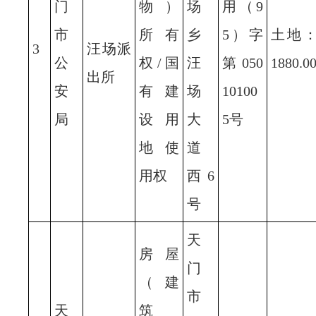
门
物）
场
用（9
市
所有
乡
5）字
土地
3
汪场派
公
权/国
汪
第050
1880.0
出所
安
有建
场
10100
局
设用
大
5号
地使
道
用权
西6
号
天
房屋
门
（建
市
天
筑