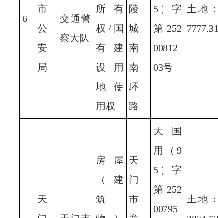
市
所有
陵
5）字
土地
6
交通警
公
权/国
城
第252
7777.3
察大队
安
有建
南
00812
局
设用
南
03号
地使
环
用权
路
天国
用（9
房屋
天
5）字
（建
门
第252
天
筑
市
土地
00795