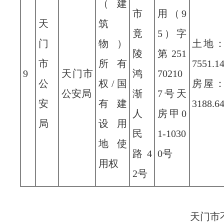
（建
市
用（9
天
筑
竟
5）字
门
物）
土地
陵
第251
市
所有
7551.1
9
天门市
鸿
70210
公
权/国
房屋
公安局
渐
7号天
安
有建
3188.6
人
房甲0
局
设用
民
1-1030
地使
路4
0号
用权
2号
天门市