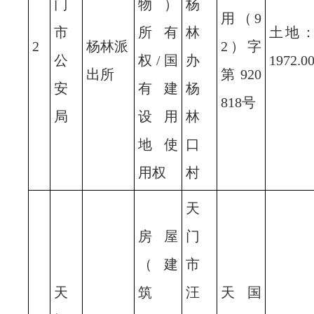
门
物）
杨
用（9
市
所有
林
土地
2
杨林派
2）字
公
权/国
办
1972.0
出所
第920
安
有建
杨
818号
局
设用
林
地使
口
用权
村
天
房屋
门
（建
市
天
筑
汪
天国