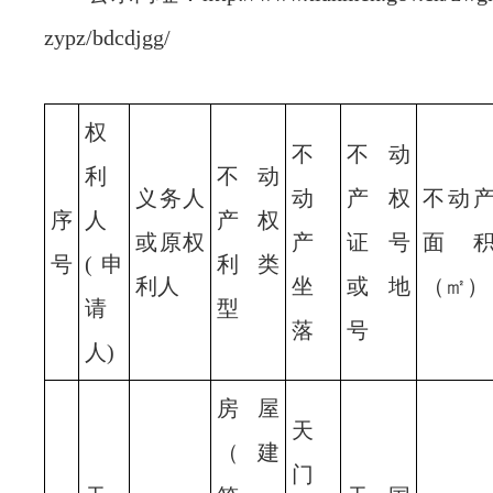
zypz/bdcdjgg/
权
不
不动
利
不动
义务人
动
产权
不动
序
人
产权
或原权
产
证号
面
号
(申
利类
利人
坐
或地
（㎡）
请
型
落
号
人)
房屋
天
（建
门