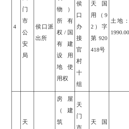
侯
天国
门
物）
口
用（9
市
所有
土地
4
侯口派
办
2）字
公
权/国
1990.0
出所
接
第920
安
有建
官
418号
局
设用
村
地使
十
用权
组
房屋
天
（建
门
天
筑
天国
市