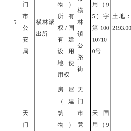
门
物）
用（9
横
市
所有
5）字
土地
5
横林派
林
公
权/国
第100
2193.0
出所
镇
安
有建
10710
公
局
设用
0号
路
地使
街
用权
房屋
天
（建
门
天
筑
市
天国
门
物）
竟
用（9