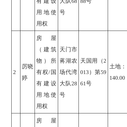
有建设
大队68
88号
用地使
号
用权
房屋
（建筑
天门市
物）所
蒋湖农
天国用（2
厉晓
土地：
2
有权/国
场代湾
013）第59
婷
140.00
有建设
大队28
61号
用地使
号
用权
房屋