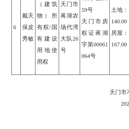
（建筑
天门市
59号
土地：
戴天
物）所
蒋湖农
天门市房
140.00
6
保皮
有权/国
场代湾
权证蒋湖
房屋：
秀敏
有建设
大队26
字第00061
167.00
用地使
号
064号
用权
天门市
20