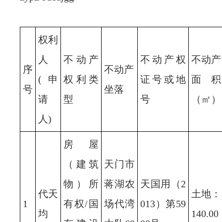
权利
人
不动产
不动产权
不动产
序
不动产
(申
权利类
证号或地
面积
号
坐落
请
型
号
（㎡）
人)
房屋
（建筑
天门市
物）所
蒋湖农
天国用（2
代天
土地：
1
有权/国
场代湾
013）第59
均
140.00