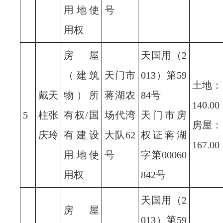
用地使
号
用权
房屋
天国用（2
（建筑
天门市
013）第59
土地：
戴天
物）所
蒋湖农
84号
140.00
5
柱张
有权/国
场代湾
天门市房
房屋：
庆玲
有建设
大队62
权证蒋湖
167.00
用地使
号
字第00060
用权
842号
天国用（2
房屋
013）第59