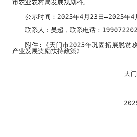
市农业农村局发展规划科。
公示时间：
202
5
年
4
月
2
3
日—
202
5
年
4
联系人：吴超，联系电话：
19907220
附件
:
《天门市
202
5
年巩固拓展脱贫
产业
发展奖励扶持政策》
天
202