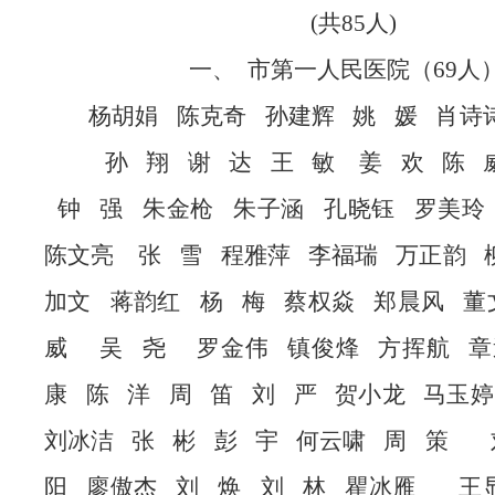
(共8
5
人
)
一、
市第一人民医院（
69人
杨胡娟
陈克奇
孙建辉
姚
媛
肖诗
孙
翔
谢
达
王
敏
姜
欢
陈
钟
强
朱金枪
朱子涵
孔晓钰
罗美玲
陈文亮
张
雪
程雅萍
李福瑞
万正韵
加文
蒋韵红
杨
梅
蔡权焱
郑晨风
董
威
吴
尧
罗金伟
镇俊烽
方挥航
章
康
陈
洋
周
笛
刘
严
贺小龙
马玉婷
刘冰洁
张
彬
彭
宇
何云啸
周
策
阳
廖傲杰
刘
焕
刘
林
瞿冰雁
王