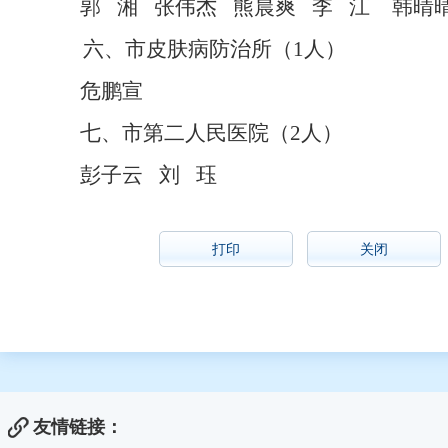
郭
湘
张伟杰
熊晨爽
李
江
韩晴
六、市皮肤病防治所（
1人）
危鹏宣
七、市第二人民医院（
2人）
彭子云
刘
珏
打印
关闭
友情链接：