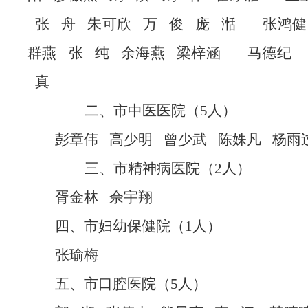
张
舟
朱可欣
万
俊
庞
湉
张鸿健
群燕
张
纯
余海燕
梁梓涵
马德纪
真
二、市中医医院（
5人）
彭章伟
高少明
曾少武
陈姝凡
杨雨
三、市精神病医院（
2人）
胥金林
佘宇翔
四、市妇幼保健院（
1
人）
张瑜梅
五、市口腔医院（
5
人）