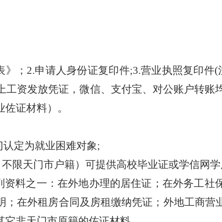
表》；
2
.申请人身份证复印件;
3
.营业执照复印件
以上工资发放凭证
，
微信、支付宝、对公账户
转账
业佐证材料）。
门
认定为就业
困难
对象
;
，
不
限
天门
市
户
籍
）可提供
高校毕业证或学信网学
列资料之一：在
外地办理的居住证
；在外务工社
明；在外租房合同及房租缴纳凭证；
外地工商营
其它非天门市原籍的佐证材料。