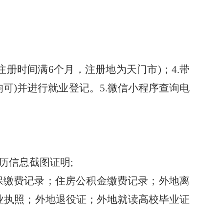
(注册时间满6个月，注册地为
天门市
)
；
4.
带
均可
)
并进行就业登记
。
5.微信小程序查询电
历信息截图
证明
;
保缴费记录；住房公积金缴费记录；
外地离
业执照
；
外地退役证
；
外地就读高校毕业证