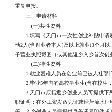
重复申报。
三、申请材料
(一)共性资料
1.
填写
《天门市
一次性创业补贴申请
动
2人
(含创业者本人)及
以上就业
(3个月
子营业执照截图（或其他返乡入乡首次创
(二)特性资料
1.就业困难人员
在
创业前已
被
人社部
2.毕业5年内的高校毕业生(
含在校生
3.
天门
市
原
籍返乡创业人员
可提供下
职证明
；在外工
资发放凭证
或经营流水证
等。
入乡创业人员需提供身份证复印件或