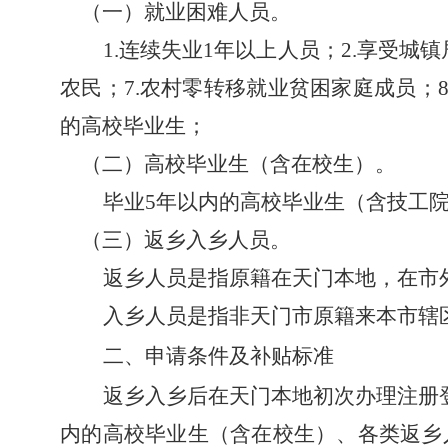
（一）
就业困难人员
。
1
.
连续失业
1年以上人员；2.
享受城镇
农民；
7.农村零转移就业贫困家庭成员；8
的高校毕业生；
（二）
高校毕
业生
（
含在校生
）。
毕业
5
年以内
的高校毕业生（含技工
（
三
）
返
乡
入乡
人员
。
返乡人员是指
原
籍在天门本地，在市
入乡人员是指非天门市原籍来本市辖
二、申请条件
及补贴标准
返乡入乡后在天门本地初次办
理注册
内的高校毕业生
（含在校生）
、各类返乡