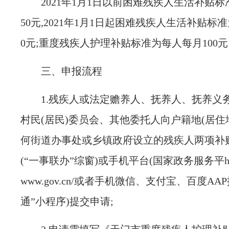
2021
年
1
月
1
日以前困难残疾人生活补贴标
50
元,
2021
年
1
月
1
日起困难残疾人生活补贴标准
0
元;重度残疾人护理补贴标准为每人每月
100
元
三、申报流程
1.
残疾人或法定赡养人、抚养人、抚养义
村民
(
居民
)
委员会、其他委托人向户籍地
(
居住
何街道办事处或乡镇政府设立的残疾人两项补
(
“一事联办”综窗
)或手机平台(
国家政务服务平
h
www.gov.cn/
或者手机微信、支付宝、百度
AAP
通”小程序
)提交申请;