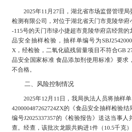
202
5
年
11
月
2
7
日，
湖北省
市场监督管理局
检测有限公司
，对
位于
湖北省天门市竟陵华府
-115号
的
天门市绿小捷超市竟陵华府店经营的
品安
全抽样检验
，抽样单编号为
SBJ2542000
X，经检验，二氧化硫残留量项目不符合GB 2760
品安全国家标准 食品添加剂使用标准》要求
不合格
。
二、风险控制情况
2
025年12月11日，我局执法人员将抽样单编
420000487262724ZX的《食品安全抽样检
编号
J
2025337357的《检验报告》送达当事
查。经查，该批次龙眼共
购进
1件（10.5千克