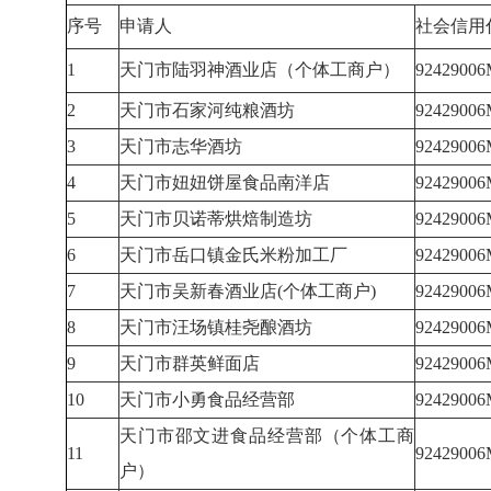
序号
申请人
社会信用
1
天门市陆羽神酒业店（个体工商户）
9242900
2
天门市石家河纯粮酒坊
9242900
3
天门市志华酒坊
9242900
4
天门市妞妞饼屋食品南洋店
9242900
5
天门市贝诺蒂烘焙制造坊
9242900
6
天门市岳口镇金氏米粉加工厂
9242900
7
天门市吴新春酒业店(个体工商户)
9242900
8
天门市汪场镇桂尧酿酒坊
924290
9
天门市群英鲜面店
9242900
10
天门市小勇食品经营部
9242900
天门市邵文进食品经营部（个体工商
11
9242900
户）