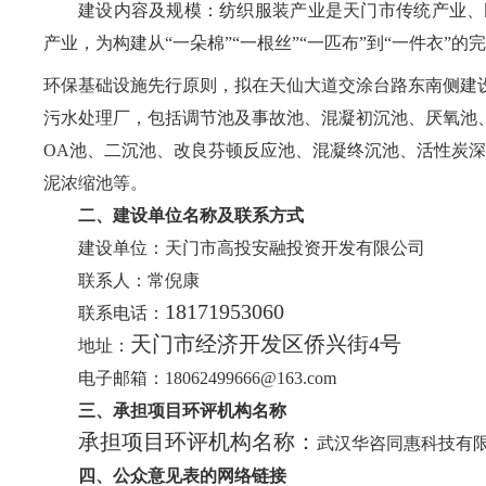
建设内容及规模
：
纺织服装产业是天门市传统产业、
产业，为构建从
“
一朵棉
”“一根丝”“一
匹布
”
到
“一件衣”的
环保基础设施先行原则，拟在天仙大道交涂台路东南侧建
污水处理厂，包括调节池及事故池、混凝初沉池、厌氧池
OA
池、二沉池、改良芬顿反应池、混凝终沉池、活性炭深
泥浓缩池等。
二、建设单位名称及联系方式
建设单位：
天门市高投安融投资开发有限公司
联系人：
常倪康
18171953060
联系电话：
天门市经济开发区侨兴街
4
号
地址：
电子邮箱：
18062499666@163.com
三、承担项目环评机构名称
承担项目环评机构名称：
武汉华咨同惠科技有
四、公众意见表的网络链接