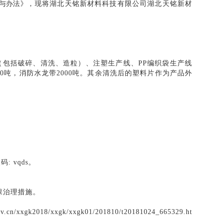
与办法》
，现将
湖
北天铭新材料科技有限公司湖北天铭新材
（包括破碎、清洗、造粒）、注塑生产线、
PP
编织袋生产线
00
吨，消防水龙带
2000
吨。其余清洗后的塑料片作为产品外
取码
: vqds
。
保治理措施。
ov.cn/xxgk2018/xxgk/xxgk01/201810/t20181024_665329.ht