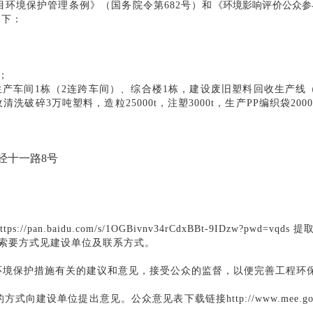
目环境保护管理条例》（国务院令第
682
号）和
《环境影响评价公众参
如下：
；
；
生产车间
1
栋（
2
连跨车间）、综合楼
1
栋，建设废旧塑料回收生产线
收清洗破碎
3
万吨塑料，造粒
25000t
，注塑
3000t
，生产
PP
编织袋
200
经十一路
8
号
https://pan.baidu.com/s/1OGBivnv34rCdxBBt-9IDzw?pwd=vqds
提
索要方式见建设单位及联系方式。
环境保护措施有关的建议和意见，接受公众的监督，以便完善工程环
的方式向建设单位提出意见。公众意见表
下载链接
http://www.mee.g