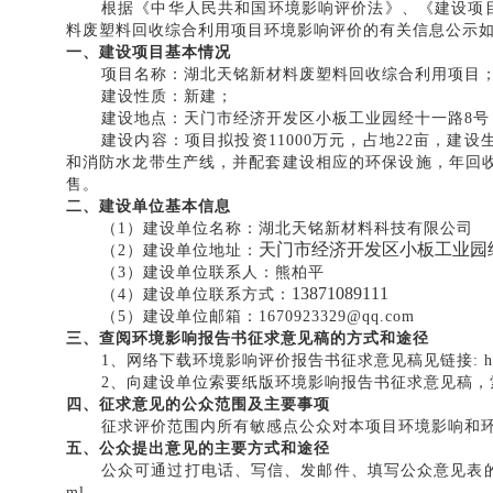
根据《中华人民共和国环境影响评价法》、《建设项
料废塑料回收综合利用项目
环境影响评价的有关信息公示
一、建设项目
基本情况
项
目名称：湖北天铭新材料废塑料回收综合利用项目
建设性质：
新
建；
建设地点：天门市经济开发区小板工业园经十一路
8
号
建设内容：
项目拟投资
11000
万元，占地
22
亩，建设
和消防水龙带生产线，并配套建设相应的环保设施，年回
售
。
二、建设单位
基本信息
（
1
）建设单位名称：
湖北天铭新材料科技有限公司
天门市经济开发区小板工业园
（
2
）建设单位地址：
（
3
）建设单位联系人：
熊柏平
13871089111
（
4
）建设单位联系方式：
（
5
）建设单位邮箱：
1670923329@qq.com
三、查阅环境影响报告书征求意见稿的方式和途径
1
、网络下载环境影响评价报告书征求意见稿
见链接
: 
2
、向建设单位索要纸版环境影响报告书征求意见稿，
四、征求意见的公众范围及主要事项
征求评价范围内所有敏感点公众对本项目环境影响和
五、公众提出意见的主要方式和途径
公众可通过打电话、写信、发邮件、填写公众意见表
ml
。