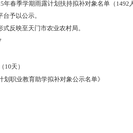
25
年春季学期雨露计划扶持拟补对象名单（
1492
平台予以公示。
形式反映至天门市农业农村局。
7
（
10
天）
计划职业教育助学拟补对象公示名单》