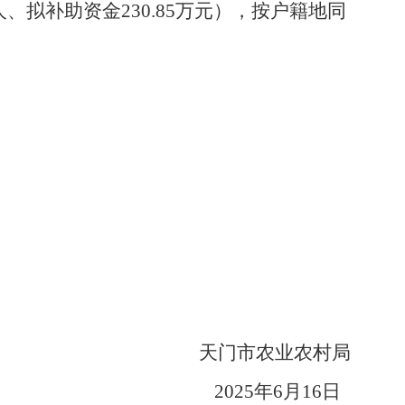
人、拟补助资金
230.85
万元），按户籍地同
天门市农业农村局
2025
年
6
月
16
日