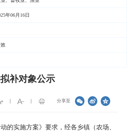
农业、畜牧业、渔业
025年06月16日
有效
学拟补对象公示
分享至
行动的实施方案
》
要求，
经各乡镇（农场、