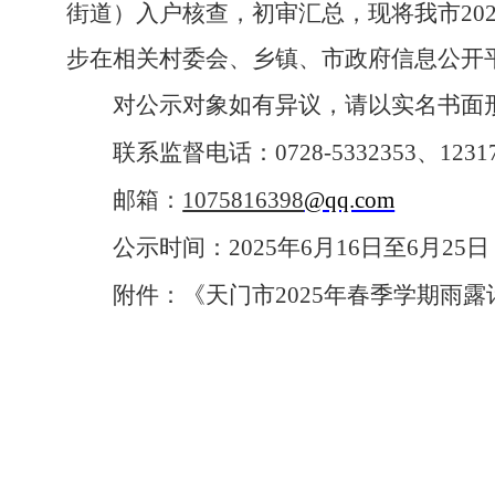
街道）入户核查，初审汇总，现将我市
20
步在相关村委会、乡镇、市政府信息公开
对公示对象如有异议，请以实名书面
联系监督电话：
0728-5332353
、
1231
邮箱：
1075816398
@qq.com
公示时间：
2025
年
6
月
16
日至
6
月
25
日
附件：《天门市
2025
年春季学期雨露