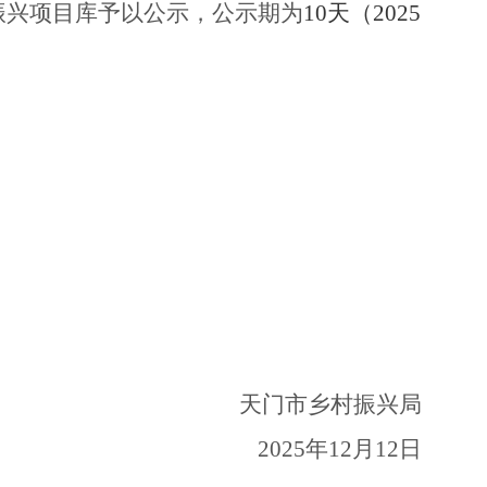
振兴项目库予以公示，公示期为
10天（202
5
天门市乡村振兴局
202
5
年
12月
12
日