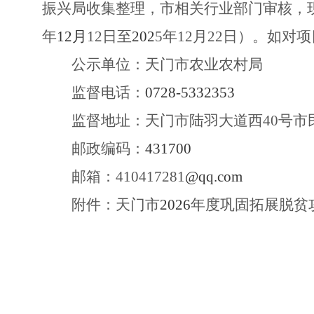
振兴局收集整理，市相关行业部门审核，
年
12月
12
日至
202
5年
12
月
22
日）。如对项
公示单位：天门市
农业农
村局
监督电话：
0728-5332353
监督地址：
天门市陆羽大道西
40号市
邮政编码：
431700
邮箱：
410417281
@qq.com
附件：天门市
202
6
年度巩固拓展脱贫