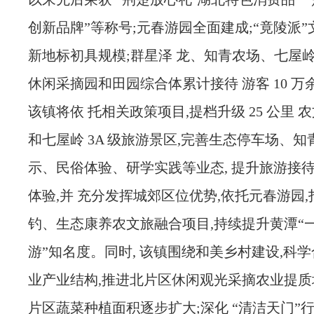
创新品牌”等称号;元春游园全面建成;“竟陵派
新地标初具规模;群星泽 龙、知青农场、七屋
休闲采摘园和田园综合体累计接待 游客 10 万
该镇将依 托相关政策项目,提档升级 25 公里 
和七屋岭 3A 级旅游景区,完善生态停车场、知
示、民俗体验、研学实践等业态, 提升旅游接
体验,并 充分发挥城郊区位优势,依托元春游园
钓、生态康养农文旅融合项目,持续提升黄潭“一
游”知名度。同时, 该镇围绕和美乡村建设,科
业产业结构,推进北片区休闲观光采摘农业提质
片区蔬菜种植面积逐步扩大;深化 “清洁天门”行