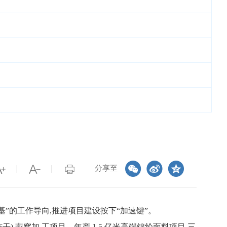
分享至
”的工作导向,推进项目建设按下“加速键”。
) 燕窝加 工项目、年产 1.5 亿米高端锦纶面料项目,三