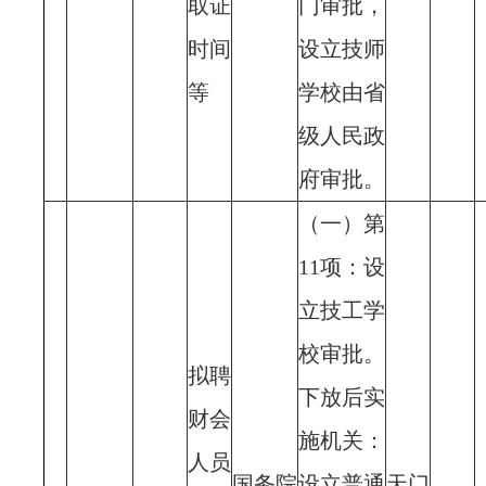
取证
门审批，
时间
设立技师
等
学校由省
级人民政
府审批。
（一）第
11项：设
立技工学
校审批。
拟聘
下放后实
财会
施机关：
人员
国务院
设立普通
天门