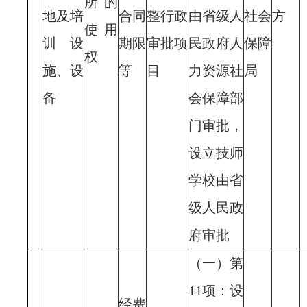
所的
地及培
合同
整行政
由省级人
社会
方
使用
训设
期限
审批项
民政府人
保障
权
施、设
等
目
力资源社
局
备
会保障部
门审批，
设立技师
学校由省
级人民政
府审批
（一）第
11项：设
经费