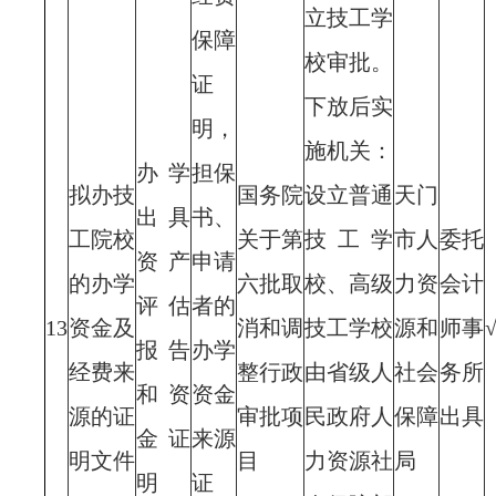
立技工学
保障
校审批。
证
下放后实
明，
施机关：
办学
担保
拟办技
国务院
设立普通
天门
出具
书、
工院校
关于第
技工学
市人
委托
资产
申请
的办学
六批取
校、高级
力资
会计
评估
者的
13
资金及
消和调
技工学校
源和
师事
报告
办学
经费来
整行政
由省级人
社会
务所
和资
资金
源的证
审批项
民政府人
保障
出具
金证
来源
明文件
目
力资源社
局
明
证