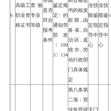
等级
和合格证
高级工
查验
鉴定规
业技
业技
是否
书的核发
6
职业资
专业
定〉的
能鉴
能鉴
符合
权限,由
格证书
等级
通知劳
定指
定指
报考
各省,自
部发
导中
导中
条件
治区,直
〔199
心
心
辖市,劳
3〕134
动行政部
门具体规
定
第八条第
二项：营
业执照或
天门