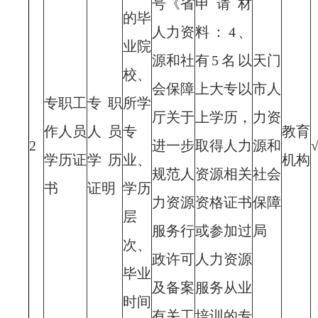
号《省
申请材
的毕
人力资
料：4、
业院
源和社
有5名以
天门
校、
会保障
上大专以
市人
专职工
专职
所学
厅关于
上学历，
力资
作人员
人员
专
教育
2
进一步
取得人力
源和
学历证
学历
业、
机构
规范人
资源相关
社会
书
证明
学历
力资源
资格证书
保障
层
服务行
或参加过
局
次、
政许可
人力资源
毕业
及备案
服务从业
时间
有关工
培训的专