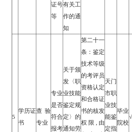
证号
有关工
等
作的通
知
第二十一
条：鉴定
技术等级
关于颁
的考评员
发〈职
天门
资格认定
专业
业技能
市职
和合格证
是否
鉴定规
业技
学历证
查验
书的核发
毕业
5
符合
定〉的
能鉴
书
专业
权限,由
院校
报考
通知劳
定指