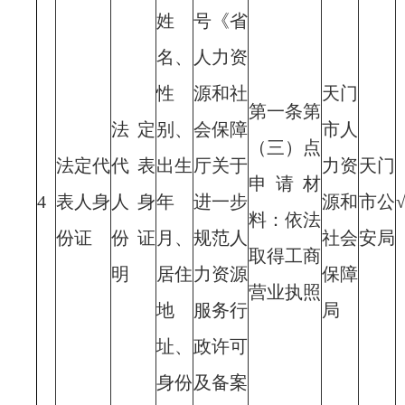
姓
号《省
名、
人力资
性
源和社
天门
第一条第
法定
别、
会保障
市人
（三）点
法定代
代表
出生
厅关于
力资
天门
申请材
4
表人身
人身
年
进一步
源和
市公
料：依法
份证
份证
月、
规范人
社会
安局
取得工商
明
居住
力资源
保障
营业执照
地
服务行
局
址、
政许可
身份
及备案