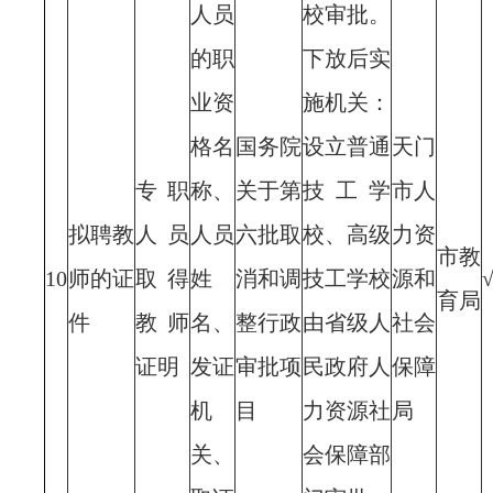
人员
校审批。
的职
下放后实
业资
施机关：
格名
国务院
设立普通
天门
专职
称、
关于第
技工学
市人
拟聘教
人员
人员
六批取
校、高级
力资
市教
10
师的证
取得
姓
消和调
技工学校
源和
育局
件
教师
名、
整行政
由省级人
社会
证明
发证
审批项
民政府人
保障
机
目
力资源社
局
关、
会保障部