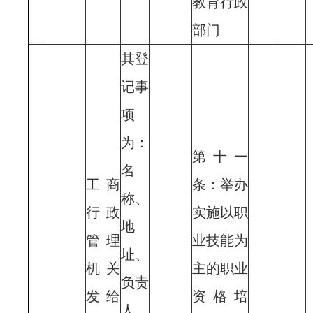
教育行政
部门
其登
记事
项
为：
第十一
名
工商
条：举办
称、
行政
实施以职
地
管理
业技能为
址、
机关
主的职业
负责
发给
资格培
人、