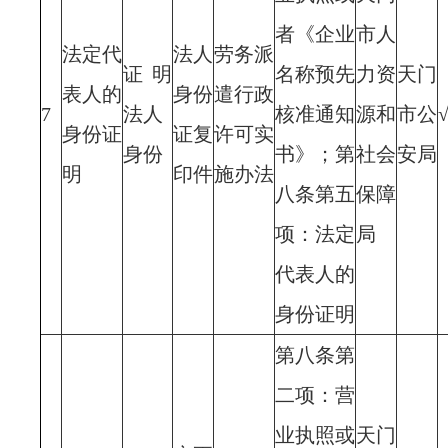
者《企业
市人
法定代
法人
劳务派
证明
名称预先
力资
天门
表人的
身份
遣行政
7
法人
核准通知
源和
市公
身份证
证复
许可实
身份
书》；第
社会
安局
明
印件
施办法
八条第五
保障
项：法定
局
代表人的
身份证明
第八条第
二项：营
业执照或
天门