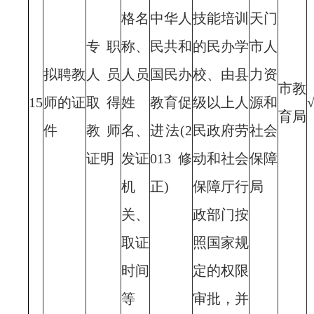
格名
中华人
技能培训
天门
专职
称、
民共和
的民办学
市人
拟聘教
人员
人员
国民办
校、由县
力资
市教
15
师的证
取得
姓
教育促
级以上人
源和
育局
件
教师
名、
进法(2
民政府劳
社会
证明
发证
013修
动和社会
保障
机
正)
保障厅行
局
关、
政部门按
取证
照国家规
时间
定的权限
等
审批，并