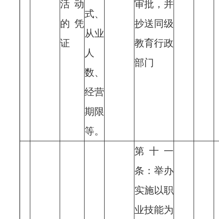
活动
审批，并
式、
的凭
抄送同级
从业
证
教育行政
人
部门
数、
经营
期限
等。
第十一
条：举办
实施以职
业技能为