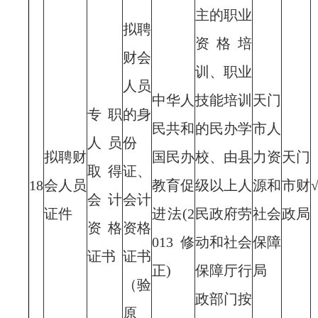
主的职业
拟聘
资格培
财会
训、职业
人员
中华人
技能培训
天门
专职
的身
民共和
的民办学
市人
人员
份
拟聘财
国民办
校、由县
力资
天门
取得
证、
18
会人员
教育促
级以上人
源和
市财
会计
会计
证件
进法(2
民政府劳
社会
政局
资格
资格
013修
动和社会
保障
证书
证书
正)
保障厅行
局
（验
政部门按
原