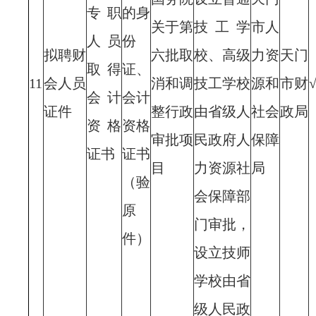
专职
的身
关于第
技工学
市人
人员
份
拟聘财
六批取
校、高级
力资
天门
取得
证、
11
会人员
消和调
技工学校
源和
市财
会计
会计
证件
整行政
由省级人
社会
政局
资格
资格
审批项
民政府人
保障
证书
证书
目
力资源社
局
（验
会保障部
原
门审批，
件）
设立技师
学校由省
级人民政