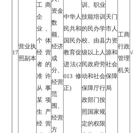
工商
训、职业
资金
企
中华人
技能培训
天门
数
业、
民共和
的民办学
市人
额、
工商
个体
国民办
校、由县
力资
营业执
经济
行政
17
经营
教育促
级以上人
源和
照副本
成
管理
者的
进法(2
民政府劳
社会
分、
机关
准许
013修
动和社会
保障
经营
从事
正)
保障厅行
局
范
某项
政部门按
围、
生产
照国家规
经营
经营
定的权限
方