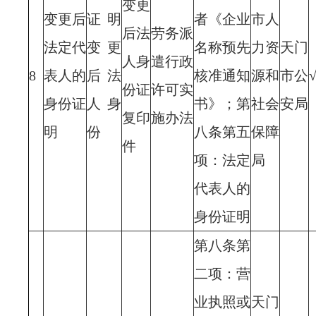
变更
变更后
证明
者《企业
市人
后法
劳务派
法定代
变更
名称预先
力资
天门
人身
遣行政
8
表人的
后法
核准通知
源和
市公
份证
许可实
身份证
人身
书》；第
社会
安局
复印
施办法
明
份
八条第五
保障
件
项：法定
局
代表人的
身份证明
第八条第
二项：营
业执照或
天门