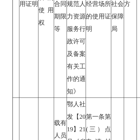
用证明
合同
规范人
经营场所
社会
方
使用
期限
力资源
的使用证
保障
权
等
服务行
明
局
政许可
及备案
有关工
作的通
知》
鄂人社
发【20
第一条第
载有
19】21
(三）点
人员