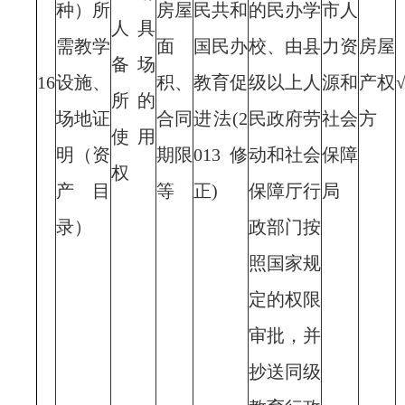
种）所
房屋
民共和
的民办学
市人
人具
需教学
面
国民办
校、由县
力资
房屋
备场
16
设施、
积、
教育促
级以上人
源和
产权
所的
场地证
合同
进法(2
民政府劳
社会
方
使用
明（资
期限
013修
动和社会
保障
权
产目
等
正)
保障厅行
局
录）
政部门按
照国家规
定的权限
审批，并
抄送同级