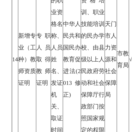
的职
资格培
业资
训、职业
格名
中华人
技能培训
天门
新增专
专职
称、
民共和
的民办学
市人
业（工
人员
人员
国民办
校、由县
力资
市教
14
种）教
取得
姓
教育促
级以上人
源和
育局
师资质
教师
名、
进法(2
民政府劳
社会
证明
证明
发证
013修
动和社会
保障
机
正)
保障厅行
局
关、
政部门按
取证
照国家规
时间
定的权限