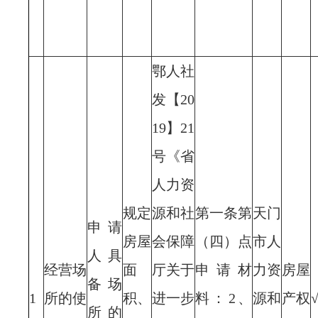
鄂人社
发【20
19】21
号《省
人力资
规定
源和社
第一条第
天门
申请
房屋
会保障
（四）点
市人
人具
经营场
面
厅关于
申请材
力资
房屋
备场
1
所的使
积、
进一步
料：2、
源和
产权
所的