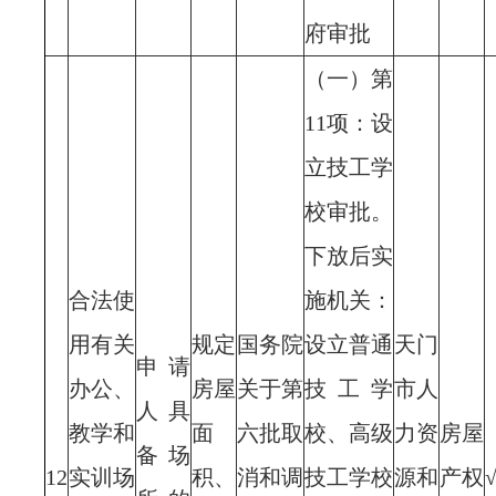
府审批
（一）第
11项：设
立技工学
校审批。
下放后实
合法使
施机关：
用有关
规定
国务院
设立普通
天门
申请
办公、
房屋
关于第
技工学
市人
人具
教学和
面
六批取
校、高级
力资
房屋
备场
12
实训场
积、
消和调
技工学校
源和
产权