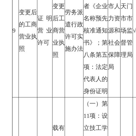
变更
者《企业
市人
天门
变更后
劳务派
证明
后工
名称预先
力资
市市
的工商
遣行政
9
营业
商营
核准通知
源和
场监
营业执
许可实
许可
业执
书》；第
社会
督管
照
施办法
照
八条第五
保障
理局
项：法定
局
代表人的
身份证明
（一）第
11项：设
载有
立技工学