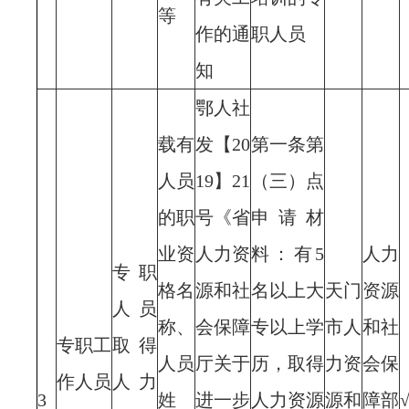
等
作的通
职人员
知
鄂人社
载有
发【20
第一条第
人员
19】21
（三）点
的职
号《省
申请材
业资
人力资
料：有5
人力
专职
格名
源和社
名以上大
天门
资源
人员
称、
会保障
专以上学
市人
和社
专职工
取得
人员
厅关于
历，取得
力资
会保
作人员
人力
3
姓
进一步
人力资源
源和
障部