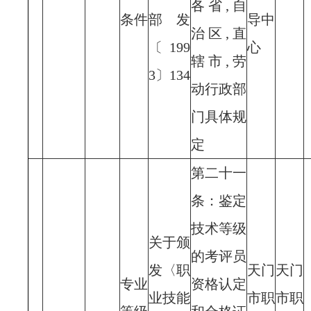
各省,自
条件
部发
导中
治区,直
〔199
心
辖市,劳
3〕134
动行政部
门具体规
定
第二十一
条：鉴定
技术等级
关于颁
的考评员
发〈职
天门
天门
专业
资格认定
业技能
市职
市职