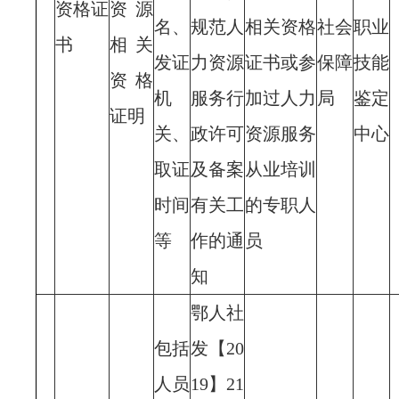
资格证
资源
名、
规范人
相关资格
社会
职业
书
相关
发证
力资源
证书或参
保障
技能
资格
机
服务行
加过人力
局
鉴定
证明
关、
政许可
资源服务
中心
取证
及备案
从业培训
时间
有关工
的专职人
等
作的通
员
知
鄂人社
包括
发【20
人员
19】21