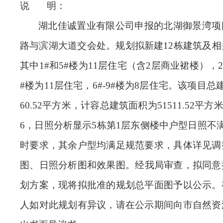
说
明：
湖北佳诚置业有限公司
申报的
北湖御景湾项
路与滨湖大道交会处
。
规划拟新建
12
栋建筑
及相
其中
1#和5#楼为11层住宅（含2层商业裙楼），2#-4
#楼为11层住宅，6#-9#楼为8层住宅。
该项目总
60.52
平方米，计容总建筑面积为
51511.52
平方
6，日照分析显示5栋第1层东侧楼中户型日照不
时要求，其余户型均满足规范要求，具体详见调
图、日照分析图和效果图
。经我局审查，拟同意
划方案，现将拟批准的规划总平面图予以公示。
人如对此规划有异议，请在公示期间向
市自然资