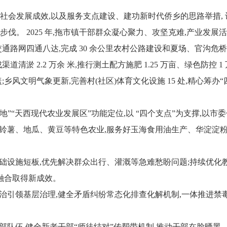
社会发展成效,以及服务支点建设、建功新时代侨乡的思路举措,
。 2025 年,拖市镇干部群众凝心聚力、攻坚克难,产业发展活力
交通路网四通八达,完成 30 余公里农村公路建设和夏场、官沟危桥改造
清淤 2.2 万余 米,推行测土配方施肥 1.25 万亩、绿色防控 
覆盖;乡风文明气象更新,完善村(社区)体育文化设施 15 处,精心筹
应基地”“天西现代农业发展区”功能定位,以 “四个支点”为支撑,以
马铃薯、地瓜、黄豆等特色农业,服务好玉海食用油生产、华淀淀
基础设施短板,优先解决群众出行、灌溉等急难愁盼问题;持续优化
旅融合取得新成效。
法治引领基层治理,健全矛盾纠纷常态化排查化解机制,一体推进禁
干部队伍,健全新老干部“师徒结对”传帮带机制,推动干部在脸晒