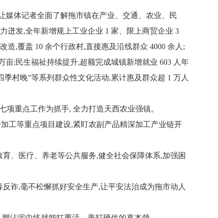
 让媒体记者全面了解拖市镇在产业、交通、农业、民
迸发,全年新增规上工业企业 1 家、限上商贸企业 3
,覆盖 10 余个行政村,直接惠及沿线群众 4000 余人;
1 万亩;民生福祉持续提升,超额完成城镇新增就业 603 人年
办“四季村晚”等系列群众性文化活动,累计惠及群众超 1 万人
市委七项重点工作为抓手, 全力打造天西农业强镇。
粉加工等重点项目建设,紧盯农副产品精深加工产业链开
教育、医疗、养老等公共服务,健全社会保障体系,加强困
毒反诈,毫不松懈抓好安全生产,让平安法治成为拖市动人
黑、脚沾泥中练就能扛重活、善打硬仗的真本领。