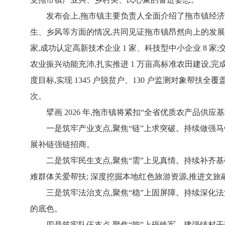
发布会上,拖市镇主要负责人全面介绍了拖市镇经济
生、乡风等方面的情况,共同见证拖市镇昂然向上的发展步伐
家,成功认定高新技术企业 1 家、科技型中小企业 8 家;
农业振兴动能充沛,扎实推进 1 万亩高标准农田建设,完成渠道
度目标,实现 1345 户脱贫户、130 户监测对象帮扶全
次。
擘画 2026 年,拖市镇将紧扣“全省优质农产品供
一是筑牢产业支点,聚焦“链”上求突破。持续做强
展补链强链招商。
二是筑牢民生支点,聚焦“需”上见真情。持续补齐
难群体关爱帮扶; 深度挖掘本地红色旅游资源,推进文
三是筑牢法治支点,聚焦“稳”上固屏障。持续深化
的底色。
四是筑牢队伍支点,聚焦“能”上砺铁军。建强镇村