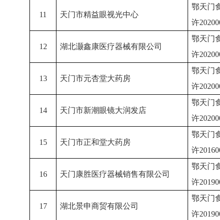
鄂天门
11
天门市精益眼视光中心
许
2020
鄂天门
12
湖北灏鑫康医疗器械有限公司
许
2020
鄂天门
13
天门市元杏堂大药房
许
2020
鄂天门
14
天门市新潮眼镜大润发店
许
2020
鄂天门
15
天门市正和堂大药房
许
2016
鄂天门
16
天门康胜医疗器械销售有限公司
许
2019
鄂天门
17
湖北景申商贸有限公司
许
2019