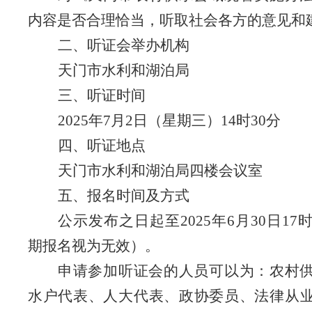
内容是否合理恰当，听取社会各方的意见和
二、听证会举办机构
天门市水利和湖泊局
三
、听证时间
202
5
年
7
月
2
日（星期
三
）
14
时
30
分
四、听证地点
天门市水利和湖泊局四楼会议室
五
、报名时间
及
方式
公示发布之日起至
202
5
年
6
月
3
0
日
17
期报名视为无效）。
申请参加听证会的人员可以为：农村
水户代表、
人大代表、政协委员、法
律从