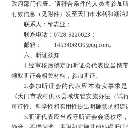
政府部门代表。请符合条件的人员将参加
有效信息（见附件）发至天门市水利和湖泊
联系人：邹志亚；
联系电话：
0728
-5220023
；
邮箱：
1453406936@qq.com
。
六、听证须知
1.
经审核后确定的听证会代表应当携
领取听证会相关材料，参加听证。
2.
参加听证会的代表应本着实事求是
《天门市农村供水县域统管实施办法（试
可行性、科学性和实用性提出明确意见和建
3.
听证代表应当遵守听证会会场秩序
静音，不得喧哗、哄闹和实施其他妨碍听证