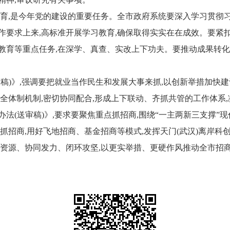
教育,是今年党的建设的重要任务。全市政府系统要深入学习贯彻
要求上来,高标准开展学习教育,确保取得实实在在成效。要紧扣
教育等重点任务,在深学、真查、实改上下功夫。要推动成果转化
稿)》,强调要把就业当作民生和发展大事来抓,以创新举措加快建
全体制机制,密切协同配合,形成上下联动、齐抓共管的工作体系,
办法(送审稿)》,要求要聚焦重点抓招商,围绕“一主两新三支撑”
抓招商,用好飞地招商、基金招商等模式,发挥天门(武汉)离岸科
合资源、协同发力、闭环攻坚,以更实举措、更硬作风推动全市招