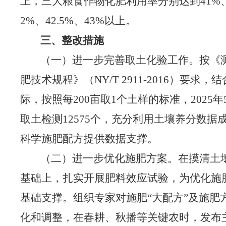
上，三大粮食作物化肥利用率分别达到41%、4
2%、42.5%、43%以上。
三、整改措施
（一）进一步完善取土化验工作。
按《
肥技术
规程》
（
NY/T 2911-2016）
要求，结
际，
按照每
200亩取1个土样的标准
，
2025
取土检测
12575个，
充分利用土壤养分数据
科学施肥配方提供数据支撑。
（二）进一步优化施肥方案。
在摸清土
基础上，扎实开展肥料效应试验，为优化施
基础支撑。组织专家对施肥
“大配方”及施肥
化和调整，在春耕、秋播等关键农时，发布