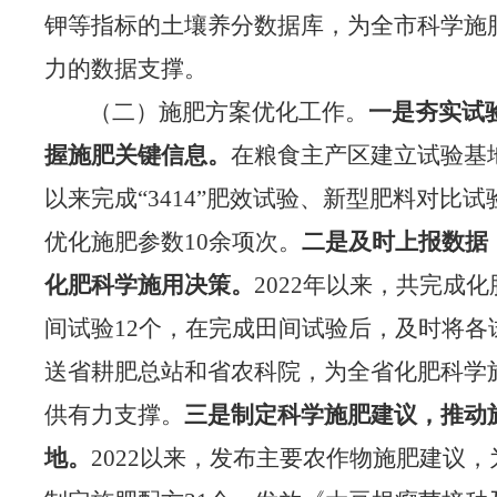
钾等指标的土壤养
分数据库，为全市科学施
力的数据支撑。
（二）施肥方案优化工作。
一是
夯实试
握施肥关键信息。
在粮食主产区建立试验基
以
来完成
“
3414
”肥效试验、新型肥料对比试验
优化施肥参数10余项次。
二是
及时上报数据
化肥
科学施用决策。
2022年以来，
共完成化
间试验
12个，在完成田间试验后，及时将各
送省耕肥总站和省农科院，为全省化肥科学
供有力支撑。
三是
制定科学
施肥
建议，推动
地。
2022
以来，
发布主要农作物施肥建议，