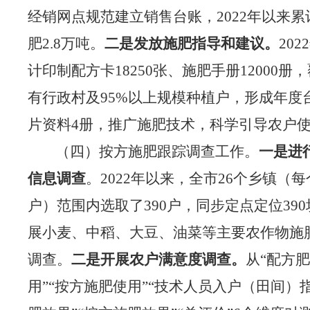
经销网点规范建立销售台账，
2022年
以来
累
肥
2
.
8
万
吨。
二是
发放施肥指导和建议。
2022
计印制配方卡
18250张、
施肥
手册
12000册
有行政村及95%以上规模种植户，形成年度
片资
料
4册，推广施肥技术，
科学引导农户
（四）按方施肥跟踪调查工作。
一是进
信息调查
。
2022
年以来
，全市
26个乡镇（每
户）范围内选取了390户，同步定点定位39
展
小麦、中稻、大豆、油菜等主要农作物施
调查。
二是开展
农户满意度调查。
从
“配方
用”“按方施肥使用”“技术人员入户（田间）指