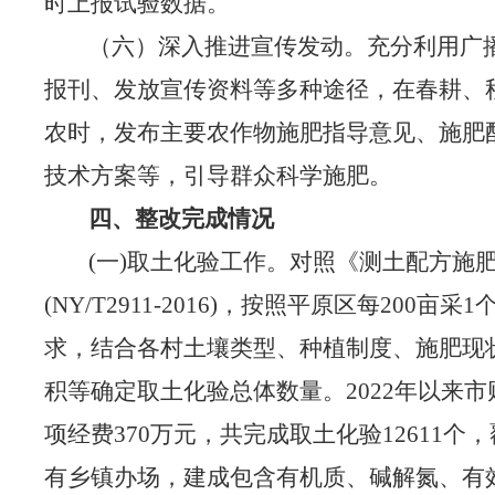
时上报试验数据。
（六）深入推进宣传发动。
充分利用广
报刊、发放宣传资料等多种途径，
在
春耕、
农时，发布主要农作物施肥指导意见、施肥
技术方案等，引导群众科学施肥。
四、整改完成情况
(一)取土化验工作。
对照《测土配方施
(NY/T2911-2016)，按照平原区每200亩
求，结合各村土壤类型、种植制度、施肥现
积等确定取土化验总体数量。2022年
以来市
项经费
370万元，
共完成取土化验
12611个
有乡镇办场，建成包含有机质、碱解氮、有