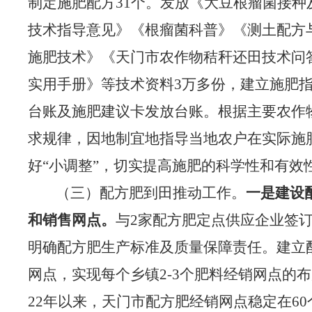
制定施肥配方
31个。发放《大豆根瘤菌接种
技术指导意见》《根瘤菌科普》《测土配方
施肥技术》《天门市农作物秸秆还田技术问
实用手册》等技术资料3万多份，建立施肥
台账及施肥建议卡发放台账。根据主要农作
求规律，因地制宜地指导当地农户在实际施
好“小调整”，切实提高施肥的科学性和有效
（三）配方肥到田推动工作。
一是
建设
和销售网点。
与
2家配方肥定点供应企业签
明确配方肥生产标准及质量保障责任。
建立
网点
，实现每个乡镇
2-3个肥料经销网点的布
22年
以来，
天门市配方肥经销网点
稳定在
6